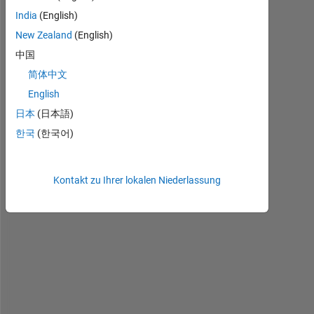
India
(English)
New Zealand
(English)
中国
I 
简体中文
k
English
n
日本
(日本語)
o
w 
한국
(한국어)
h
o
w 
Kontakt zu Ihrer lokalen Niederlassung
t
o 
c
h
a
n
g
e 
t