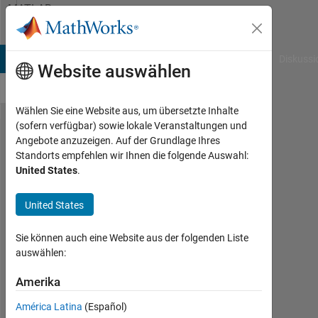
Weiter zum Inhalt
MATLAB
Answers
B Answers
File Exchange
Cody
AI Chat Playground
Diskussi
Website auswählen
Wählen Sie eine Website aus, um übersetzte Inhalte
(sofern verfügbar) sowie lokale Veranstaltungen und
Changing
Angebote anzuzeigen. Auf der Grundlage Ihres
Standorts empfehlen wir Ihnen die folgende Auswahl:
face
United States
.
color in
MATLAB
United States
grouped
Sie können auch eine Website aus der folgenden Liste
bar
auswählen:
charts
Amerika
Jared
América Latina
(Español)