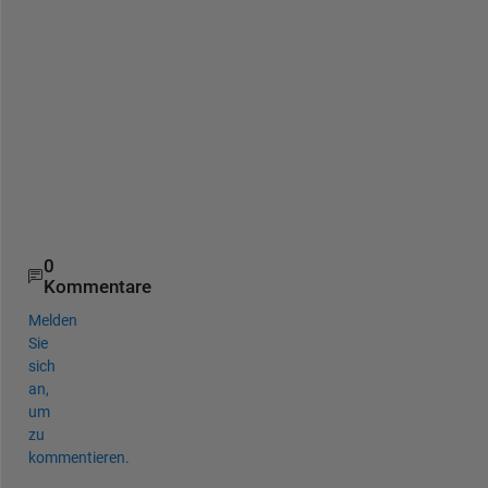
d
1
1
9
e
6
6
4
2
9
0
Kommentare
Melden
Sie
sich
an,
um
zu
kommentieren.