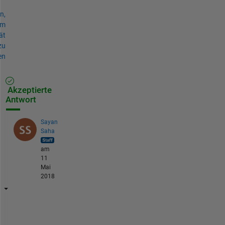
n,
um
ät
zu
en
Akzeptierte
Antwort
Sayan
Saha
am
11
Mai
2018
H