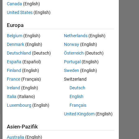
Canada
(English)
8
United States
(English)
Mai
2018
Europa
1
Antwort
Belgium
(English)
Netherlands
(English)
Denmark
(English)
Norway
(English)
Antwort
Deutschland
(Deutsch)
Österreich
(Deutsch)
akzeptiert
España
(Español)
Portugal
(English)
Aktualisiert
Finland
(English)
Sweden
(English)
11 Mai
France
(Français)
Switzerland
2018
Ireland
(English)
Deutsch
11
Italia
(Italiano)
English
Ansichten
(30 Tage)
Luxembourg
(English)
Français
United Kingdom
(English)
Asien-Pazifik
Australia
(English)