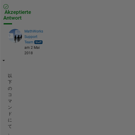
Akzeptierte
Antwort
MathWorks
Support
Team
am 2 Mai
2018
以
下
の
コ
マ
ン
ド
に
て
、