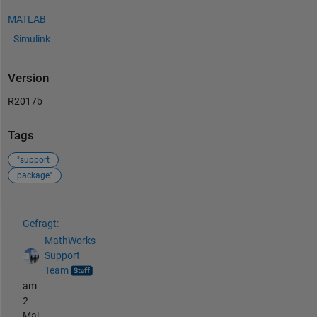
MATLAB
Simulink
Version
R2017b
Tags
"support
package"
Siehe auch
Gefragt:
MathWorks
Support
Team
am
2
Mai