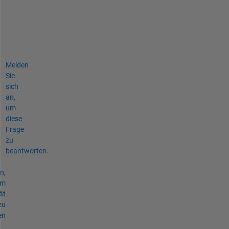
さ
い
。
Melden
Sie
sich
an,
um
diese
Frage
zu
beantworten.
n,
um
ät
zu
en