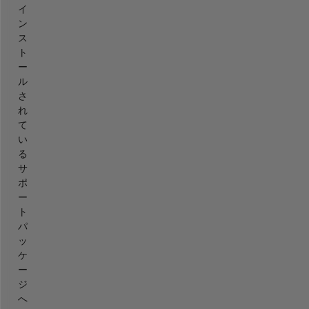
イ
ン
ス
ト
ー
ル
さ
れ
て
い
る
サ
ポ
ー
ト
パ
ッ
ケ
ー
ジ
へ