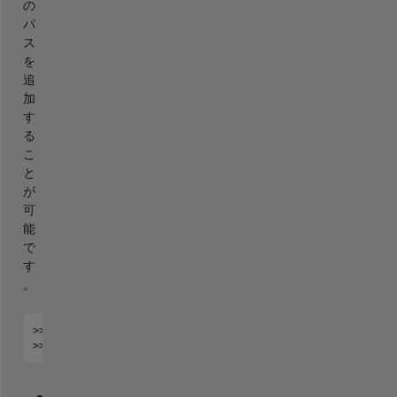
の
パ
ス
を
追
加
す
る
こ
と
が
可
能
で
す
。
>> a = matlabshared.supportpkg.getSupportPackageRoot()
