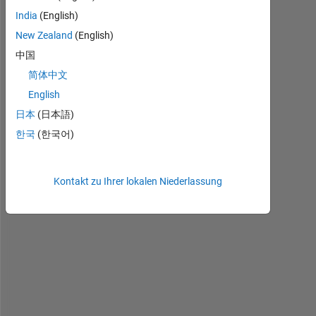
India
(English)
New Zealand
(English)
中国
r
简体中文
e
English
s
日本
(日本語)
t
o
한국
(한국어)
r
e
d
Kontakt zu Ihrer lokalen Niederlassung
e
f
a
u
l
t
p
a
t