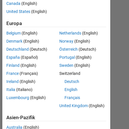
Support
Canada
(English)
Team
United States
(English)
2
Mai
Europa
2018
1
Belgium
(English)
Netherlands
(English)
Antwort
Denmark
(English)
Norway
(English)
Deutschland
(Deutsch)
Österreich
(Deutsch)
Antwort
España
(Español)
Portugal
(English)
akzeptiert
Finland
(English)
Sweden
(English)
Aktualisiert
France
(Français)
Switzerland
2 Mai 2018
Ireland
(English)
Deutsch
4
Italia
(Italiano)
English
Ansichten
(30 Tage)
Luxembourg
(English)
Français
United Kingdom
(English)
Asien-Pazifik
Australia
(English)