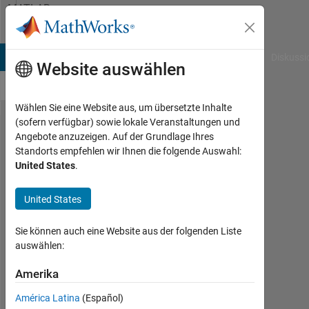
Weiter zum Inhalt
MATLAB
Answers
B Answers
File Exchange
Cody
AI Chat Playground
Diskussi
Website auswählen
Wählen Sie eine Website aus, um übersetzte Inhalte
(sofern verfügbar) sowie lokale Veranstaltungen und
restoredefaultpath
Angebote anzuzeigen. Auf der Grundlage Ihres
Standorts empfehlen wir Ihnen die folgende Auswahl:
コマンドでパス
United States
.
を初期​化した後、
サポートパ​ッケー
United States
ジのパスを再設​定
Sie können auch eine Website aus der folgenden Liste
するにはどうす
auswählen:
れば​よいですか？
Amerika
MathWorks
América Latina
(Español)