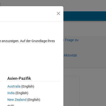
hen
Mehr
Melden Sie sich an, um diese Frage zu
e anzuzeigen. Auf der Grundlage Ihres
beantworten.
Weiterleiten
Anmelden, um Aktivität
zu verfolgen
anzeigen
Asien-Pazifik
Gefragt:
Australia
(English)
Rajbir Singh
India
(English)
am 29 Apr. 2018
New Zealand
(English)
Verschoben: