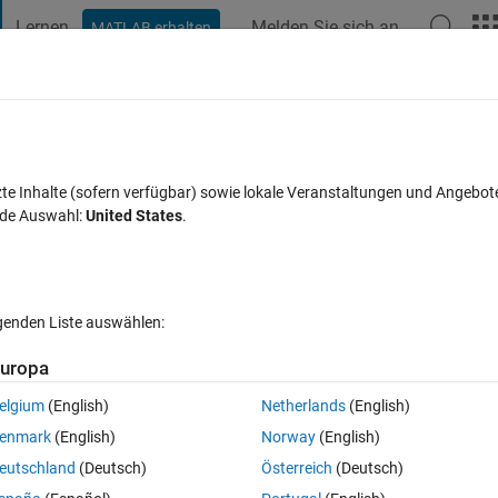
Lernen
Melden Sie sich an
MATLAB erhalten
t Playground
Diskussionen
Wettbewerbe
Blogs
Veröffentlic
FAQs zu MATLAB
Mehr
zte Inhalte (sofern verfügbar) sowie lokale Veranstaltungen und Angebot
nde Auswahl:
United States
.
ort akzeptiert
Aktualisiert 26 Dez. 2023
15 Ansichten (30 Tage)
lgenden Liste auswählen:
Ältere Kommentare 
uropa
elgium
(English)
Netherlands
(English)
0 Stimmen
enmark
(English)
Norway
(English)
TLAB having raspberry pi as micro-controller? If yes, please brief me 
eutschland
(Deutsch)
Österreich
(Deutsch)
r STL file to axis points in printer