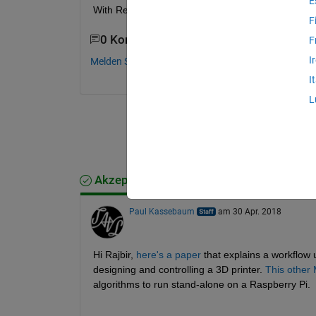
E
With Regards, Rajbir Singh
F
0 Kommentare
F
I
Melden Sie sich an, um zu kommentieren.
I
L
Akzeptierte Antwort
Paul Kassebaum
am 30 Apr. 2018
Hi Rajbir,
here's a paper
 that explains a workflow
designing and controlling a 3D printer.
This other
algorithms to run stand-alone on a Raspberry Pi.