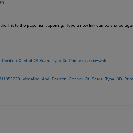
en
the link to the paper isn't opening. Hope a new link can be shared agai
Position-Control-Of-Scara-Type-3d-Printer+ijstr&ia=web
on/311953230_Modeling_And_Position_Control_Of_Scara_Type_3D_Print