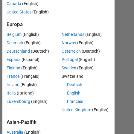
Canada
(English)
United States
(English)
Aktualisiert
28 Apr.
Europa
2018
8
Belgium
(English)
Netherlands
(English)
Ansichten
Denmark
(English)
Norway
(English)
(30 Tage)
Deutschland
(Deutsch)
Österreich
(Deutsch)
España
(Español)
Portugal
(English)
Ältere
Finland
(English)
Sweden
(English)
Kommentare
France
(Français)
Switzerland
anzeigen
Ireland
(English)
Deutsch
Italia
(Italiano)
English
Luxembourg
(English)
Français
United Kingdom
(English)
I 
h
Asien-Pazifik
a
v
Australia
(English)