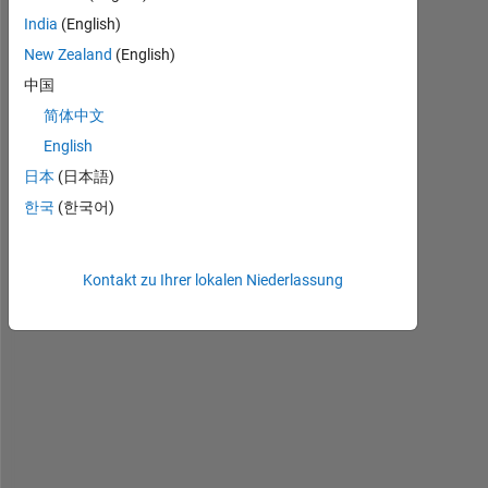
l
India
(English)
l
New Zealand
(English)
,
中国
简体中文
I 
h
English
a
日本
(日本語)
v
한국
(한국어)
e 
t
h
Kontakt zu Ihrer lokalen Niederlassung
e 
m
a
t
r
i
x 
A 
w