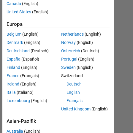
Canada
(English)
2012
1
United States
(English)
Antwort
Europa
Antwort
Belgium
(English)
Netherlands
(English)
akzeptiert
Denmark
(English)
Norway
(English)
5
Ansichten
Deutschland
(Deutsch)
Österreich
(Deutsch)
(30 Tage)
España
(Español)
Portugal
(English)
Finland
(English)
Sweden
(English)
France
(Français)
Switzerland
Ireland
(English)
Deutsch
Italia
(Italiano)
English
Luxembourg
(English)
Français
United Kingdom
(English)
H
Asien-Pazifik
i 
Australia
(English)
a