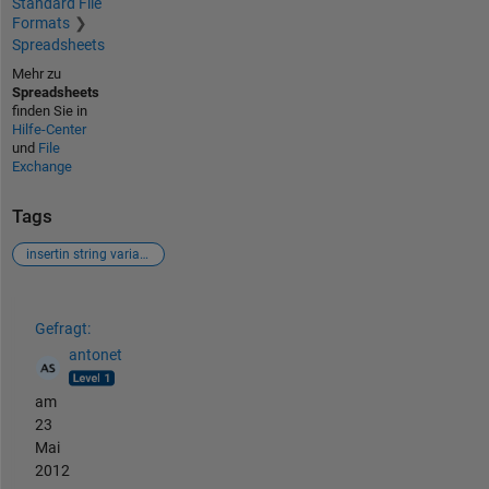
Standard File
Formats
Spreadsheets
Mehr zu
Spreadsheets
finden Sie in
Hilfe-Center
und
File
Exchange
Tags
insertin string variables to headers
Siehe auch
Gefragt:
antonet
am
23
Mai
2012