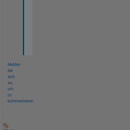
a
n
k 
y
o
u
Melden
Sie
sich
an,
um
zu
kommentieren.