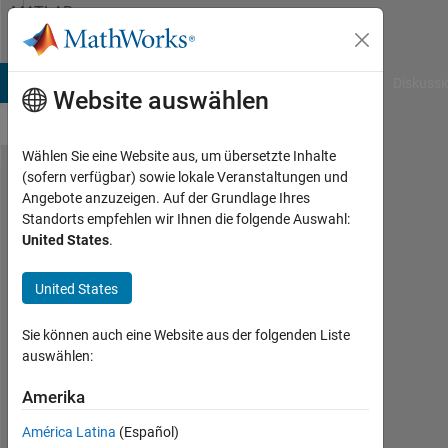
Weiter zum Inhalt
MATLAB
Answers
B Answers
File Exchange
Cody
AI Chat Playground
Diskussi
Website auswählen
Wählen Sie eine Website aus, um übersetzte Inhalte
(sofern verfügbar) sowie lokale Veranstaltungen und
insertin
Angebote anzuzeigen. Auf der Grundlage Ihres
Standorts empfehlen wir Ihnen die folgende Auswahl:
string
United States
.
variables
to
United States
headers
Sie können auch eine Website aus der folgenden Liste
auswählen:
antonet
Amerika
23
América Latina
(Español)
Mai