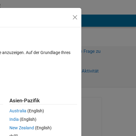
hen
Mehr
Melden Sie sich an, um diese Frage zu
e anzuzeigen. Auf der Grundlage Ihres
beantworten.
Weiterleiten
Anmelden, um Aktivität
zu verfolgen
Asien-Pazifik
Gefragt:
Australia
(English)
Jessica Lam
India
(English)
am 23 Mai 2012
New Zealand
(English)
Akzeptiert: