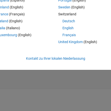
spaña
(Español)
Portugal
(English)
rmatch.html
 (Note strmatch will be removed in a future release), it is bett
inland
(English)
Sweden
(English)
rance
(Français)
Switzerland
ch! Jessica
reland
(English)
Deutsch
Theme
0 0;5 4 3 2 1 0 0 -1 -2 -3 -4 -5 ]';
talia
(Italiano)
English
uxembourg
(English)
Français
United Kingdom
(English)
Kontakt zu Ihrer lokalen Niederlassung