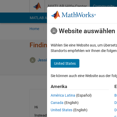
Weiter zum Inhalt
MATLAB Hilfe-Center
Community
MATLAB Answers
File Exchange
Cody
AI Cha
Home
Fragen
Antworten
Durchsuchen
Website auswählen
Finding matches for a vector
Wählen Sie eine Website aus, um überset
Standorts empfehlen wir Ihnen die folge
Jessica Lam
23 Mai 2012
1 Antwor
United States
Sie können auch eine Website aus der fo
Amerika
E
América Latina
(Español)
B
Canada
(English)
D
Hi
United States
(English)
D
Instead of using strmatch(), any suggestion for fi