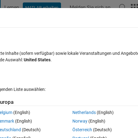
Lernen
Melden Sie sich an
MATLAB erhalten
t Playground
Diskussionen
Wettbewerbe
Blogs
Veröffentlic
FAQs zu MATLAB
Mehr
zte Inhalte (sofern verfügbar) sowie lokale Veranstaltungen und Angebot
nde Auswahl:
United States
.
Antwort akzeptiert
t
5 Ansichten (30 Tage)
lgenden Liste auswählen:
uropa
elgium
(English)
Netherlands
(English)
0 Stimmen
In MATLAB Online öffnen
enmark
(English)
Norway
(English)
eutschland
(Deutsch)
Österreich
(Deutsch)
nding matches for a vector? Since one warning is about strmatch() 