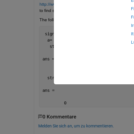
E
http://www.mathworks.com.au/help/techdoc/ref/st
F
to find sth to replace it.
F
The following code is the example. Thanks so mu
I
 signal_vector=[  1 1 1 1 1 1 0 0 0 0 
I
  a= [1 1];
L
   strmatch(a,signal_vector)
ans =
         5
  strcmp(a,signal_vector)
ans =
         0
0 Kommentare
Melden Sie sich an, um zu kommentieren.