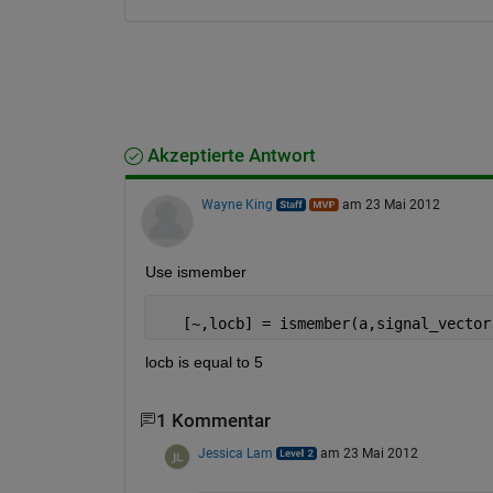
Akzeptierte Antwort
Wayne King
am 23 Mai 2012
Use ismember
   [~,locb] = ismember(a,signal_vector
locb is equal to 5
1 Kommentar
Jessica Lam
am 23 Mai 2012