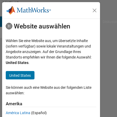
Weiter zum Inhalt
MATLAB
Answers
B Answers
File Exchange
Cody
AI Chat Playground
Diskussi
Website auswählen
Wählen Sie eine Website aus, um übersetzte Inhalte
(sofern verfügbar) sowie lokale Veranstaltungen und
Plot a
Angebote anzuzeigen. Auf der Grundlage Ihres
Standorts empfehlen wir Ihnen die folgende Auswahl:
line
United States
.
over
every
United States
frame
Sie können auch eine Website aus der folgenden Liste
in a
auswählen:
for
Amerika
loop
América Latina
(Español)