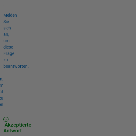
Melden
Sie
sich
an,
um
diese
Frage
zu
beantworten.
n,
um
ät
zu
en
Akzeptierte
Antwort