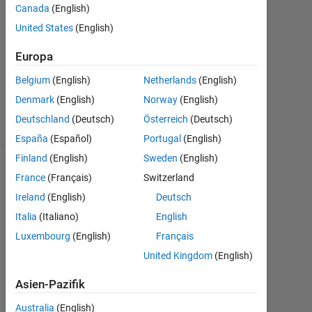
1
Canada
(English)
Antwort
United States
(English)
Aktualisiert
Europa
10 Dez.
Belgium
(English)
Netherlands
(English)
2018
24
Denmark
(English)
Norway
(English)
Ansichten
Deutschland
(Deutsch)
Österreich
(Deutsch)
(30 Tage)
España
(Español)
Portugal
(English)
Finland
(English)
Sweden
(English)
France
(Français)
Switzerland
Ireland
(English)
Deutsch
Italia
(Italiano)
English
Luxembourg
(English)
Français
United Kingdom
(English)
I 
Asien-Pazifik
w
a
Australia
(English)