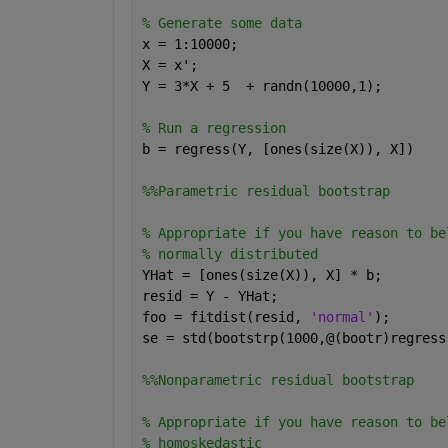
% Generate some data
x = 1:10000;
X = x';
Y = 3*X + 5  + randn(10000,1);
% Run a regression
b = regress(Y, [ones(size(X)), X])
%%Parametric residual bootstrap
% Appropriate if you have reason to be
% normally distributed
YHat = [ones(size(X)), X] * b;
resid = Y - YHat;
foo = fitdist(resid, 
'normal'
);
se = std(bootstrp(1000,@(bootr)regress
%%Nonparametric residual bootstrap
% Appropriate if you have reason to be
% homoskedastic