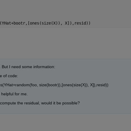
(YHat+bootr,[ones(size(X)), X]),resid))
. But I need some information:
ne of code:
(YHat+random(foo, size(bootr)),[ones(size(X)), X]),resid))
 helpful for me.
n compute the residual, would it be possible?