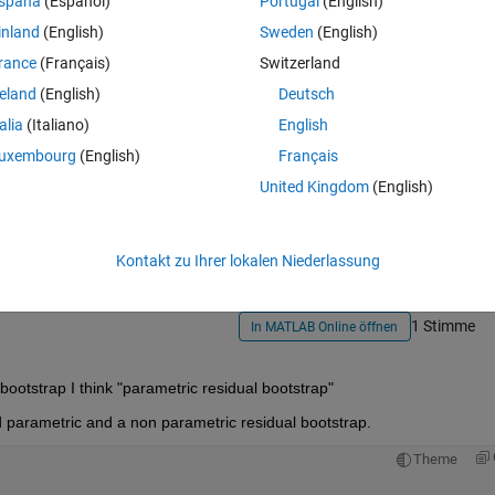
spaña
(Español)
Portugal
(English)
Is there any way to do this?
inland
(English)
Sweden
(English)
rance
(Français)
Switzerland
reland
(English)
Deutsch
talia
(Italiano)
English
uxembourg
(English)
Français
Melden Sie sich an, um diese Frage zu bean
United Kingdom
(English)
Weiterleiten
Anmelden, um Aktivität zu v
Kontakt zu Ihrer lokalen Niederlassung
1 Stimme
In MATLAB Online öffnen
ootstrap I think "parametric residual bootstrap"
 parametric and a non parametric residual bootstrap.
Theme