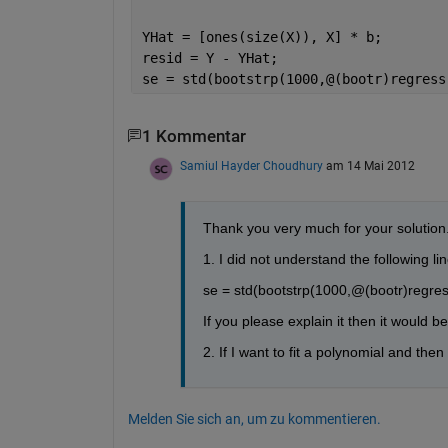
YHat = [ones(size(X)), X] * b;
resid = Y - YHat;
se = std(bootstrp(1000,@(bootr)regress
1 Kommentar
Samiul Hayder Choudhury
am 14 Mai 2012
Thank you very much for your solution
1. I did not understand the following li
se = std(bootstrp(1000,@(bootr)regress
If you please explain it then it would be
2. If I want to fit a polynomial and the
Melden Sie sich an, um zu kommentieren.