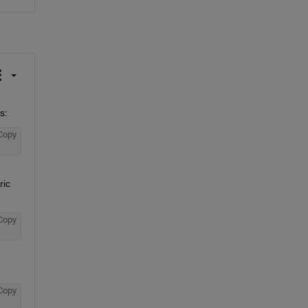
s:
Copy
ic 
Copy
 
Copy