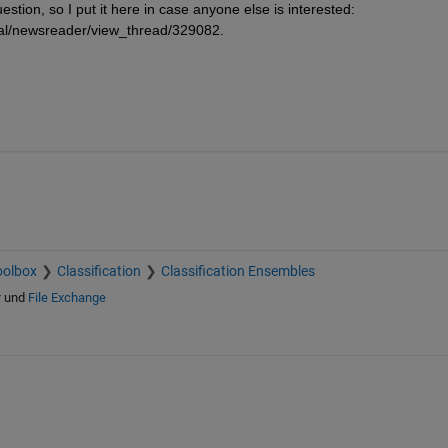
estion, so I put it here in case anyone else is interested: 
ral/newsreader/view_thread/329082.
oolbox
Classification
Classification Ensembles
r
und
File Exchange