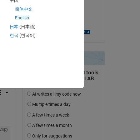
中国
Diandian QIU
简体中文
am 30 Sep. 2013
English
Akzeptiert:
日本
(日本語)
Richard Willey
한국
(한국어)
tworten.
erfolgen
Copy