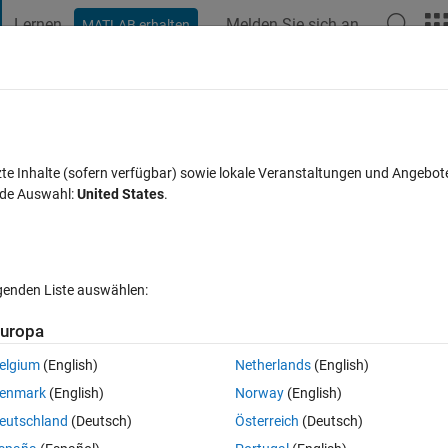
Lernen
Melden Sie sich an
MATLAB erhalten
t Playground
Diskussionen
Wettbewerbe
Blogs
Veröffentlic
FAQs zu MATLAB
Mehr
ve fitting
zte Inhalte (sofern verfügbar) sowie lokale Veranstaltungen und Angebot
nde Auswahl:
United States
.
Antwort akzeptiert
Aktualisiert 30 Sep. 2013
tworten
lgenden Liste auswählen:
uropa
elgium
(English)
Netherlands
(English)
0 Stimmen
enmark
(English)
Norway
(English)
 analyze the validity of a data set. The data set is the power received f
eutschland
(Deutsch)
Österreich
(Deutsch)
 For this I have to fit the curve. But I want to use bootstrap technique 