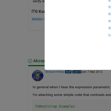
E
verify whether or not the collected data are okay. 
F
0 Kommentare
F
Melden Sie sich an, um zu kommentieren.
I
I
L
Akzeptierte Antwort
Richard Willey
am 7 Mai 2012
In general when I hear the expression parametric b
I'm attaching some simple code that contrasts and
%%Bootstrap Examples