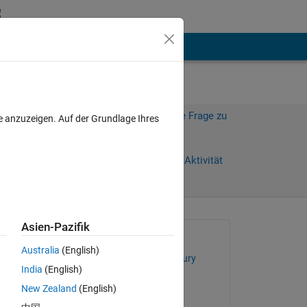
hen
Mehr
Melden Sie sich an, um diese Frage zu
e anzuzeigen. Auf der Grundlage Ihres
beantworten.
Weiterleiten
Anmelden, um Aktivität
zu verfolgen
Asien-Pazifik
Gefragt:
Australia
(English)
Samiul Hayder Choudhury
India
(English)
am 7 Mai 2012
rom 
New Zealand
(English)
to 
Kommentiert: