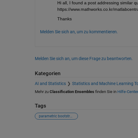
Hi all, I found a post addressing similar qu
https://www.mathworks.co.kr/matlabcent
Thanks
Melden Sie sich an, um zu kommentieren.
Melden Sie sich an, um diese Frage zu beantworten.
Kategorien
AI and Statistics
Statistics and Machine Learning T
Mehr zu
Classification Ensembles
finden Sie in
Hilfe-Cente
Tags
parametric bootstraping
Siehe auch