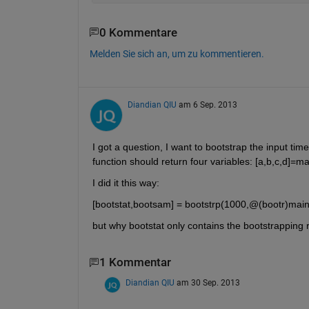
0 Kommentare
Melden Sie sich an, um zu kommentieren.
Diandian QIU
am 6 Sep. 2013
I got a question, I want to bootstrap the input tim
function should return four variables: [a,b,c,d]=m
I did it this way:
[bootstat,bootsam] = bootstrp(1000,@(bootr)main
but why bootstat only contains the bootstrapping r
1 Kommentar
Diandian QIU
am 30 Sep. 2013