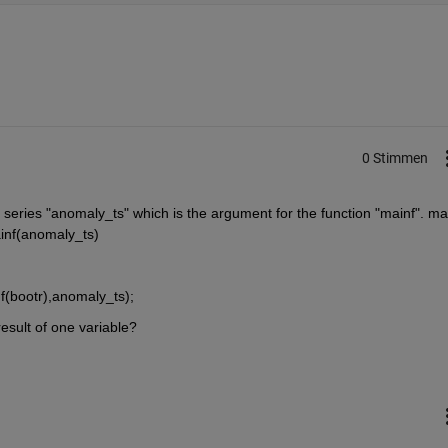
0 Stimmen
e series "anomaly_ts" which is the argument for the function "mainf". mai
ainf(anomaly_ts)
f(bootr),anomaly_ts);
esult of one variable?