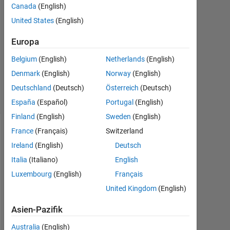
Canada
(English)
1
Antwort
United States
(English)
Europa
Aktualisiert
12 Jan.
Belgium
(English)
Netherlands
(English)
2018
Denmark
(English)
Norway
(English)
7
Ansichten
Deutschland
(Deutsch)
Österreich
(Deutsch)
(30 Tage)
España
(Español)
Portugal
(English)
Finland
(English)
Sweden
(English)
France
(Français)
Switzerland
Ireland
(English)
Deutsch
Italia
(Italiano)
English
Luxembourg
(English)
Français
United Kingdom
(English)
D
Asien-Pazifik
e
Australia
(English)
a