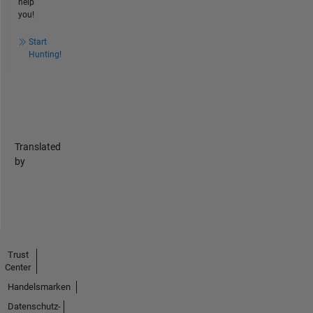
help
you!
Start
Hunting!
Translated
by
Trust
Center
Handelsmarken
Datenschutz-