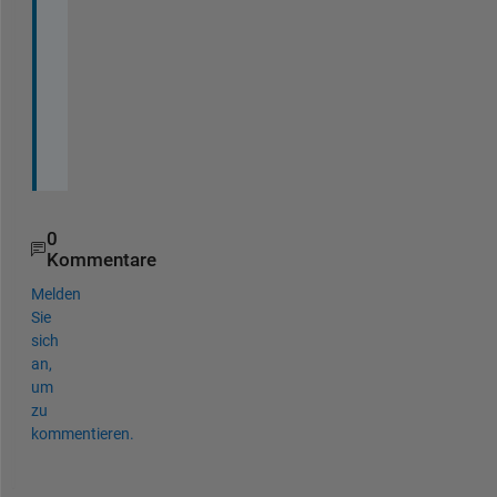
a
m
p
l
e
s
.
0
Kommentare
Melden
Sie
sich
an,
um
zu
kommentieren.