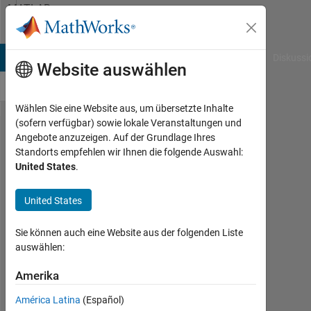
Weiter zum Inhalt
MATLAB
Answers
B Answers
File Exchange
Cody
AI Chat Playground
Diskussi
Website auswählen
Wählen Sie eine Website aus, um übersetzte Inhalte
(sofern verfügbar) sowie lokale Veranstaltungen und
Histograms
Angebote anzuzeigen. Auf der Grundlage Ihres
Standorts empfehlen wir Ihnen die folgende Auswahl:
are
United States
.
normalized
in
United States
gplotmatrix?
Sie können auch eine Website aus der folgenden Liste
auswählen:
Agustin
Amerika
11
Jan.
América Latina
(Español)
2018