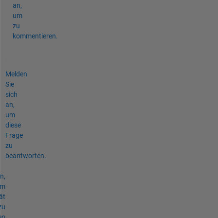
an,
um
zu
kommentieren.
Melden
Sie
sich
an,
um
diese
Frage
zu
beantworten.
n,
um
ät
zu
en