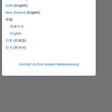
r 
India
(English)
a
New Zealand
(English)
l
中国
l
, 
简体中文
I
English
n 
日本
(日本語)
g
p
한국
(한국어)
l
o
t
Kontakt zu Ihrer lokalen Niederlassung
m
a
t
r
i
x
, 
t
h