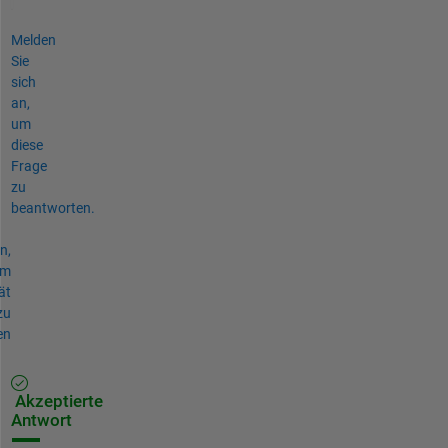
Melden
Sie
sich
an,
um
diese
Frage
zu
beantworten.
n,
um
ät
zu
en
Akzeptierte
Antwort