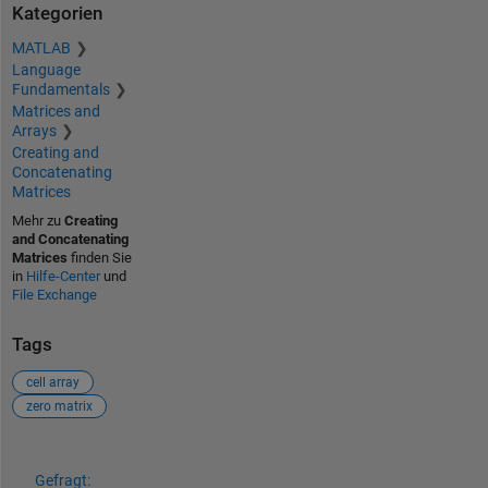
Kategorien
MATLAB
Language
Fundamentals
Matrices and
Arrays
Creating and
Concatenating
Matrices
Mehr zu
Creating
and Concatenating
Matrices
finden Sie
in
Hilfe-Center
und
File Exchange
Tags
cell array
zero matrix
Siehe auch
Gefragt: