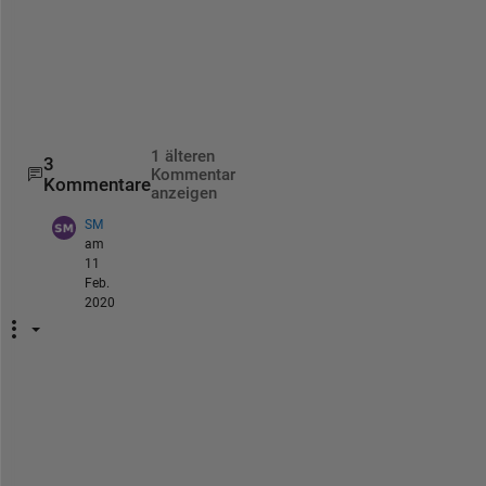
s
i
d
e
.
1 älteren
3
Kommentar
Kommentare
anzeigen
SM
am
11
Feb.
2020
I
s 
i
t 