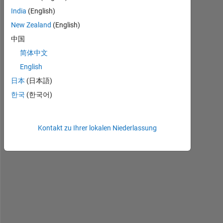
India
(English)
H
New Zealand
(English)
o
中国
w 
简体中文
t
o 
English
c
日本
(日本語)
r
한국
(한국어)
e
a
t
e 
Kontakt zu Ihrer lokalen Niederlassung
c
e
l
l 
a
r
r
a
y 