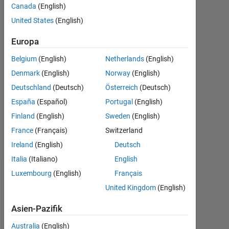
Canada
(English)
2017
1
United States
(English)
Antwort
Europa
Antwort
Belgium
(English)
Netherlands
(English)
akzeptiert
Denmark
(English)
Norway
(English)
Aktualisiert
Deutschland
(Deutsch)
Österreich
(Deutsch)
27 Feb.
España
(Español)
Portugal
(English)
2020
Finland
(English)
Sweden
(English)
19
France
(Français)
Switzerland
Ansichten
(30 Tage)
Ireland
(English)
Deutsch
Italia
(Italiano)
English
Luxembourg
(English)
Français
Ältere
United Kingdom
(English)
Kommentare
anzeigen
Asien-Pazifik
Australia
(English)