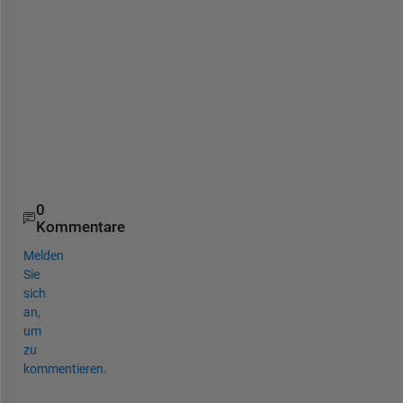
i
n 
e
a
c
h 
c
e
l
l
0
Kommentare
Melden
Sie
sich
an,
um
zu
kommentieren.