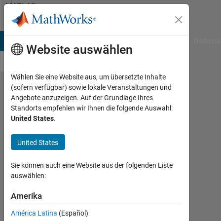
Weiter zum Inhalt
MATLAB
Answers
B Answers
File Exchange
Cody
AI Chat Playground
Diskussi
Website auswählen
Wählen Sie eine Website aus, um übersetzte Inhalte
(sofern verfügbar) sowie lokale Veranstaltungen und
cell
Angebote anzuzeigen. Auf der Grundlage Ihres
Standorts empfehlen wir Ihnen die folgende Auswahl:
array
United States
.
contain
zeros
United States
matrix
Sie können auch eine Website aus der folgenden Liste
auswählen:
Pradya
Panyainkaew
Amerika
20
América Latina
(Español)
Dez.