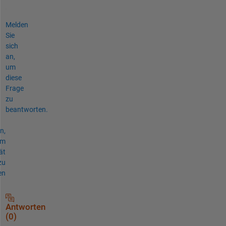
Melden
Sie
sich
an,
um
diese
Frage
zu
beantworten.
n,
um
ät
zu
en
Antworten
(0)