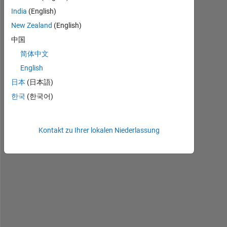
India
(English)
New Zealand
(English)
中国
简体中文
I 
English
a
m 
日本
(日本語)
u
한국
(한국어)
s
i
n
Kontakt zu Ihrer lokalen Niederlassung
g 
i
m
w
r
i
t
e 
c