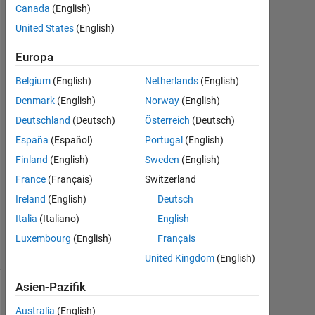
format
Canada
(English)
resulting
United States
(English)
darker
Europa
images.
Belgium
(English)
Netherlands
(English)
Denmark
(English)
Norway
(English)
student
Deutschland
(Deutsch)
Österreich
(Deutsch)
of PU
España
(Español)
Portugal
(English)
27
Nov.
Finland
(English)
Sweden
(English)
2017
France
(Français)
Switzerland
0
Ireland
(English)
Deutsch
Antworten
4
Italia
(Italiano)
English
Ansichten
Luxembourg
(English)
Français
(30 Tage)
United Kingdom
(English)
Asien-Pazifik
Australia
(English)