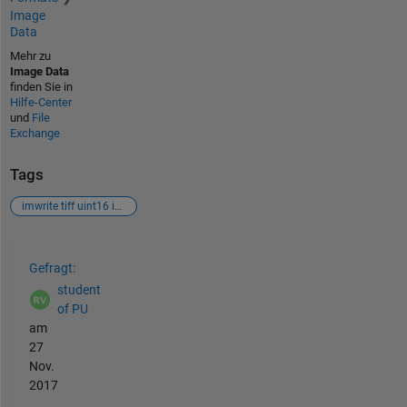
Image
Data
Mehr zu
Image Data
finden Sie in
Hilfe-Center
und
File
Exchange
Tags
imwrite tiff uint16 image is very dark
Siehe auch
Gefragt:
student
of PU
am
27
Nov.
2017