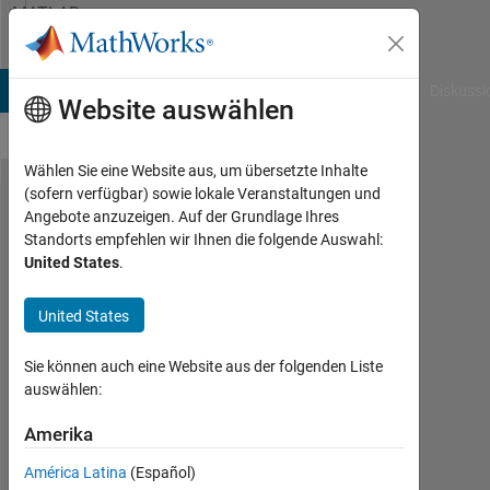
Weiter zum Inhalt
MATLAB
Answers
B Answers
File Exchange
Cody
AI Chat Playground
Diskussi
Website auswählen
Wählen Sie eine Website aus, um übersetzte Inhalte
(sofern verfügbar) sowie lokale Veranstaltungen und
While
Angebote anzuzeigen. Auf der Grundlage Ihres
Standorts empfehlen wir Ihnen die folgende Auswahl:
using
United States
.
imwrite
command
United States
to save
Sie können auch eine Website aus der folgenden Liste
int16
auswählen:
image to
Amerika
uint16 in
TIff
América Latina
(Español)