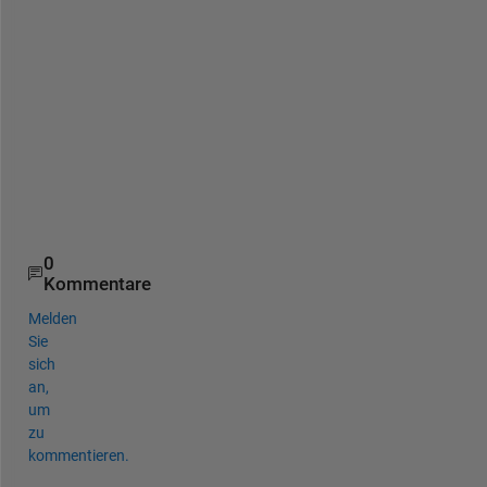
i
n 
a
d
v
a
n
c
e
.
0
Kommentare
Melden
Sie
sich
an,
um
zu
kommentieren.