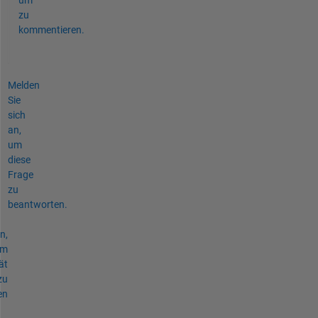
zu
kommentieren.
Melden
Sie
sich
an,
um
diese
Frage
zu
beantworten.
n,
um
ät
zu
en