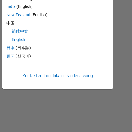
l
India
(English)
l
New Zealand
(English)
, 
i 
中国
a
简体中文
m 
English
t
r
日本
(日本語)
y
한국
(한국어)
i
n
g 
Kontakt zu Ihrer lokalen Niederlassung
t
o 
d
e
s
i
g
n 
f