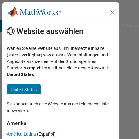
Weiter zum Inhalt
MATLAB
Answers
B Answers
File Exchange
Cody
AI Chat Playground
Diskussi
Website auswählen
Wählen Sie eine Website aus, um übersetzte Inhalte
(sofern verfügbar) sowie lokale Veranstaltungen und
Design
Angebote anzuzeigen. Auf der Grundlage Ihres
Standorts empfehlen wir Ihnen die folgende Auswahl:
closed
United States
.
loop
system
United States
and
Sie können auch eine Website aus der folgenden Liste
convert
auswählen:
to PLC
Amerika
Magdi
América Latina
(Español)