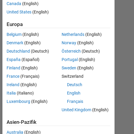
Nabi
Canada
(English)
3
United States
(English)
Okt.
2017
Europa
0
Antworten
Belgium
(English)
Netherlands
(English)
15
Denmark
(English)
Norway
(English)
Ansichten
Deutschland
(Deutsch)
Österreich
(Deutsch)
(30 Tage)
España
(Español)
Portugal
(English)
Finland
(English)
Sweden
(English)
France
(Français)
Switzerland
Ireland
(English)
Deutsch
Italia
(Italiano)
English
Luxembourg
(English)
Français
United Kingdom
(English)
H
Asien-Pazifik
i 
A
Australia
(English)