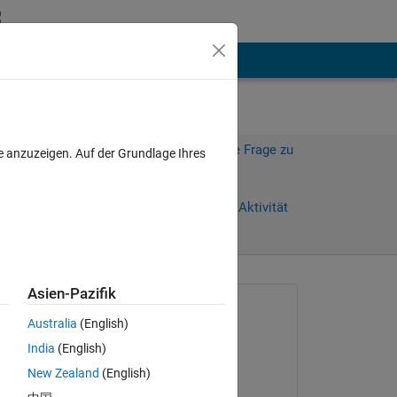
hen
Mehr
Melden Sie sich an, um diese Frage zu
e anzuzeigen. Auf der Grundlage Ihres
beantworten.
Weiterleiten
Anmelden, um Aktivität
zu verfolgen
Asien-Pazifik
Gefragt:
Australia
(English)
Isacco Simonini
India
(English)
am 19 Sep. 2017
New Zealand
(English)
Kommentiert: