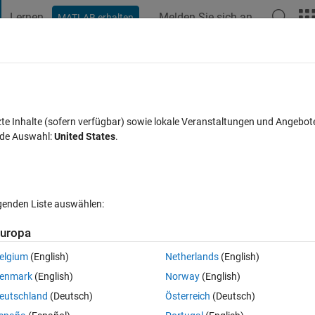
Lernen
Melden Sie sich an
MATLAB erhalten
t Playground
Diskussionen
Wettbewerbe
Blogs
Veröffentlic
FAQs zu MATLAB
Mehr
cape
zte Inhalte (sofern verfügbar) sowie lokale Veranstaltungen und Angebot
nde Auswahl:
United States
.
Aktualisiert 25 Sep. 2017
22 Ansichten (30 Tage)
lgenden Liste auswählen:
uropa
elgium
(English)
Netherlands
(English)
0 Stimmen
enmark
(English)
Norway
(English)
s of an IGBT.
eutschland
(Deutsch)
Österreich
(Deutsch)
of voltage and current set as default by the software are reliable when 