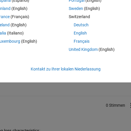
spaña
(Español)
Portugal
(English)
old that the switching on-state/off-state may not be representative of the 
inland
(English)
Sweden
(English)
rance
(Français)
Switzerland
providing some test configurations to compute such losses.
reland
(English)
Deutsch
talia
(Italiano)
English
uxembourg
(English)
Français
United Kingdom
(English)
Melden Sie sich an, um diese Frage zu bean
Kontakt zu Ihrer lokalen Niederlassung
Weiterleiten
Anmelden, um Aktivität zu v
0 Stimmen
 loss characteristics: