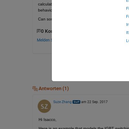
E
calculating the losses, in particular, I have been t
F
behavior but very much approximated.
F
Can someone confirm or deny my thoughts. Maybe 
I
0 Kommentare
I
Melden Sie sich an, um zu kommentieren.
L
Antworten (1)
Suze Zhang
am 22 Sep. 2017
Hi Isacco,
Here is an example that models the IGBT switching