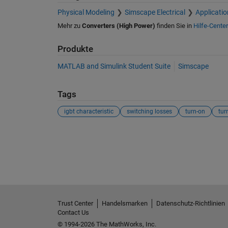
Physical Modeling
Simscape Electrical
Applicatio
Mehr zu
Converters (High Power)
finden Sie in
Hilfe-Center
Produkte
MATLAB and Simulink Student Suite
Simscape
Tags
igbt characteristic
switching losses
turn-on
tur
Siehe auch
Trust Center
Handelsmarken
Datenschutz-Richtlinien
Contact Us
© 1994-2026 The MathWorks, Inc.