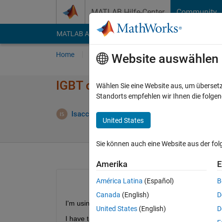
Weiter zum Inhalt
MATLAB Hilfe-Center
Community
MATLAB Answers
File Exchange
Cody
AI Cha
Home
Fragen
Antworten
Durchsuchen
Website auswählen
IGBT characterization - Sims
Wählen Sie eine Website aus, um überset
Standorts empfehlen wir Ihnen die folge
Isacco Simonini
19 Sep. 2017
1 Antwort
United States
Sie können auch eine Website aus der fo
Amerika
E
América Latina
(Español)
B
Canada
(English)
D
I'm using Simulink-Simscape to evaluate the losse
United States
(English)
D
I have to be sure that the dynamic characteristics 