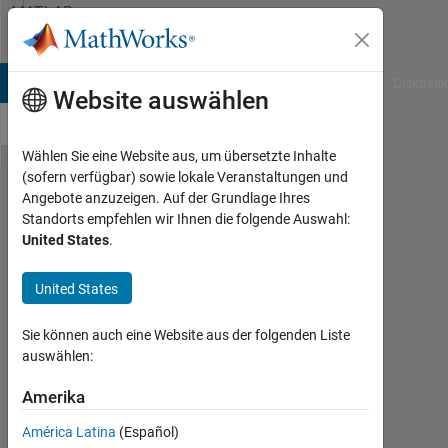
Weiter zum Inhalt
MATLAB
Answers
B Answers
File Exchange
Cody
AI Chat Playground
Diskussi
Website auswählen
Wählen Sie eine Website aus, um übersetzte Inhalte
(sofern verfügbar) sowie lokale Veranstaltungen und
Customize
Angebote anzuzeigen. Auf der Grundlage Ihres
Standorts empfehlen wir Ihnen die folgende Auswahl:
"XTickLabel"
United States
.
location
United States
Rosie
Sie können auch eine Website aus der folgenden Liste
21
auswählen:
Aug.
2017
Amerika
2
Antworten
América Latina
(Español)