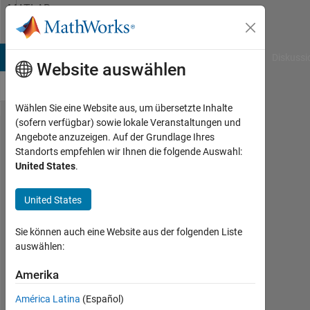
Weiter zum Inhalt
MATLAB
Answers
B Answers
File Exchange
Cody
AI Chat Playground
Diskussi
Website auswählen
Wählen Sie eine Website aus, um übersetzte Inhalte
(sofern verfügbar) sowie lokale Veranstaltungen und
Help using
Angebote anzuzeigen. Auf der Grundlage Ihres
Standorts empfehlen wir Ihnen die folgende Auswahl:
subfunction
United States
.
to compute
zeros of a
United States
function
Sie können auch eine Website aus der folgenden Liste
auswählen:
Steven
Amerika
1
Apr.
América Latina
(Español)
2012