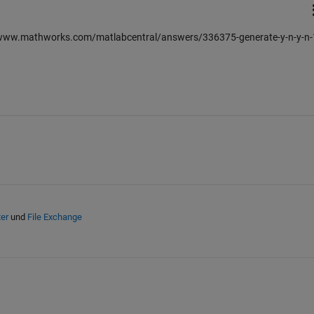
://www.mathworks.com/matlabcentral/answers/336375-generate-y-n-y-n-
ter
und
File Exchange