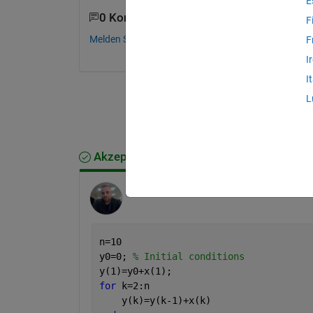
E
0 Kommentare
F
Melden Sie sich an, um zu kommentieren.
F
I
I
L
Akzeptierte Antwort
Azzi Abdelmalek
am 20 Apr. 2017
n=10
y0=0; 
% Initial conditions  
y(1)=y0+x(1); 
for 
k=2:n
    y(k)=y(k-1)+x(k)