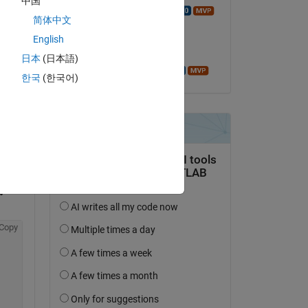
中国
Walter Roberson
简体中文
am 10 Jan. 2025
English
Akzeptiert:
日本
(日本語)
Azzi Abdelmalek
한국
(한국어)
tworten.
erfolgen
Copy