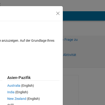
hen
Mehr
Melden Sie sich an, um diese Frage zu
e anzuzeigen. Auf der Grundlage Ihres
beantworten.
 Tage)
Weiterleiten
Anmelden, um Aktivität
zu verfolgen
Asien-Pazifik
Gefragt:
Australia
(English)
Marwan Malaeb
India
(English)
am 20 Apr. 2017
 
New Zealand
(English)
Kommentiert: