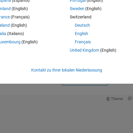
spaña
(Español)
Portugal
(English)
inland
(English)
Sweden
(English)
rance
(Français)
Switzerland
reland
(English)
Deutsch
talia
(Italiano)
English
Melden Sie sich an, um diese Frage zu bean
uxembourg
(English)
Français
United Kingdom
(English)
Weiterleiten
Anmelden, um Aktivität zu v
Kontakt zu Ihrer lokalen Niederlassung
2 Stimmen
In MATLAB Online öffnen
Theme