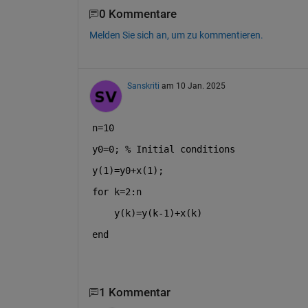
0 Kommentare
Melden Sie sich an, um zu kommentieren.
Sanskriti
am 10 Jan. 2025
n=10
y0=0; 
% Initial conditions  
y(1)=y0+x(1); 
for 
k=2:n
    y(k)=y(k-1)+x(k)
end
1 Kommentar