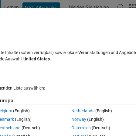
Lernen
Melden Sie sich an
MATLAB erhalten
t Playground
Diskussionen
Wettbewerbe
Blogs
Veröffentlic
FAQs zu MATLAB
Mehr
zte Inhalte (sofern verfügbar) sowie lokale Veranstaltungen und Angebot
nde Auswahl:
United States
.
Antwort akzeptiert
Aktualisiert 10 Jan. 2025
10 Ansichten (30
lgenden Liste auswählen:
uropa
elgium
(English)
Netherlands
(English)
0 Stimmen
enmark
(English)
Norway
(English)
 for loop I can find the last value of y, but i need to store all values of y
eutschland
(Deutsch)
Österreich
(Deutsch)