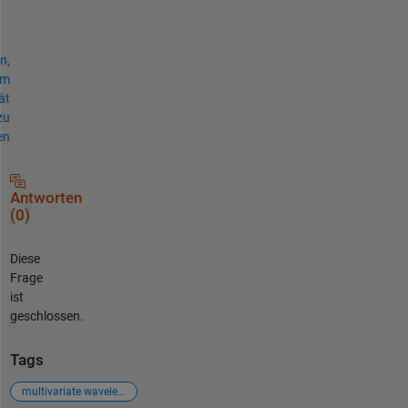
n,
um
ät
zu
en
Antworten
(0)
Diese
Frage
ist
geschlossen.
Tags
multivariate wavelett denoising