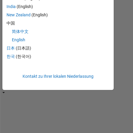
erneut,
India
(English)
um
New Zealand
(English)
sie
中国
zu
bearbeiten
简体中文
oder
English
zu
日本
(日本語)
beantworten.
한국
(한국어)
Kontakt zu Ihrer lokalen Niederlassung
W
h
e
n 