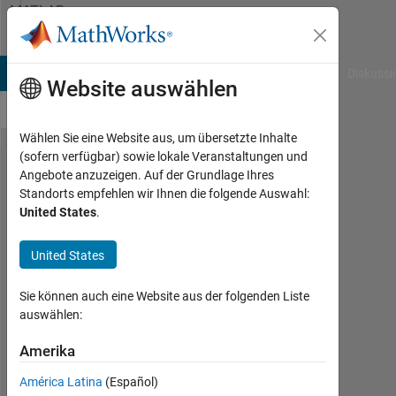
Weiter zum Inhalt
MATLAB
Answers
B Answers
File Exchange
Cody
AI Chat Playground
Diskussi
Website auswählen
Wählen Sie eine Website aus, um übersetzte Inhalte
(sofern verfügbar) sowie lokale Veranstaltungen und
wmulden
Angebote anzuzeigen. Auf der Grundlage Ihres
Standorts empfehlen wir Ihnen die folgende Auswahl:
using
United States
.
previous
calculated
United States
parametes
Sie können auch eine Website aus der folgenden Liste
auswählen:
Emiliano
Rosso
Amerika
América Latina
(Español)
10