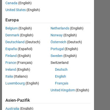
Canada
(English)
Apr.
2017
United States
(English)
0
Antworten
Europa
Aktualisiert
Belgium
(English)
Netherlands
(English)
20 Aug.
Denmark
(English)
Norway
(English)
2021
2
Deutschland
(Deutsch)
Österreich
(Deutsch)
Ansichten
España
(Español)
Portugal
(English)
(30 Tage)
Finland
(English)
Sweden
(English)
France
(Français)
Switzerland
Ireland
(English)
Deutsch
Info
Italia
(Italiano)
English
Diese
Luxembourg
(English)
Français
Frage
ist
United Kingdom
(English)
geschlossen.
Öffnen
Asien-Pazifik
Sie
Australia
(English)
sie