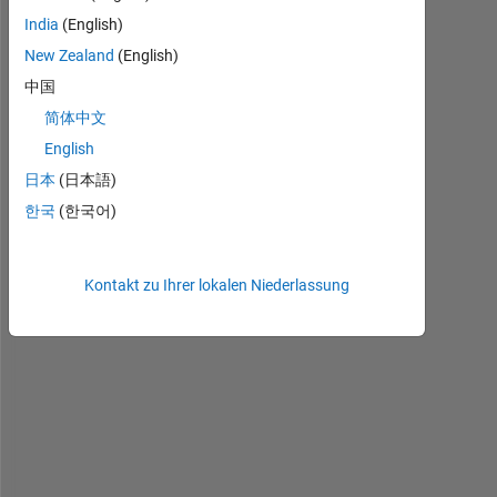
India
(English)
New Zealand
(English)
中国
简体中文
I 
English
w
日本
(日本語)
a
n
한국
(한국어)
t 
t
o 
Kontakt zu Ihrer lokalen Niederlassung
c
o
n
s
t
r
u
c
t 