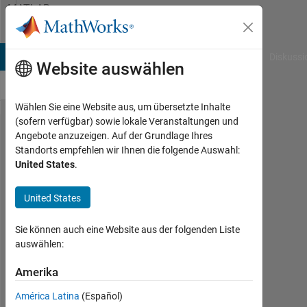
Weiter zum Inhalt
MATLAB
Answers
B Answers
File Exchange
Cody
AI Chat Playground
Diskussi
Website auswählen
Wählen Sie eine Website aus, um übersetzte Inhalte
(sofern verfügbar) sowie lokale Veranstaltungen und
How to
Angebote anzuzeigen. Auf der Grundlage Ihres
Standorts empfehlen wir Ihnen die folgende Auswahl:
plot a
United States
.
Gaussian
of
United States
mixture
Sie können auch eine Website aus der folgenden Liste
to a
auswählen:
data?
Amerika
Amr
América Latina
(Español)