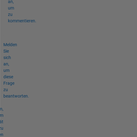
an,
um
zu
kommentieren.
Melden
Sie
sich
an,
um
diese
Frage
zu
beantworten.
n,
um
ät
zu
en