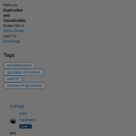
Mehr zu
Exploration
and
Visualization
finden Sie in
Hilfe-Center
und
File
Exchange
Tags
gmdistribution
gaussian of mixture
best fit
mixture of gaussians
Siehe auch
Gefragt:
Amr
Hashem
am