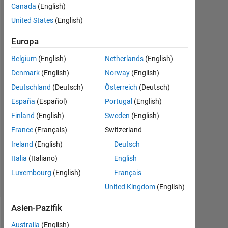
Hashem
Canada
(English)
United States
(English)
25
Mär.
Europa
2017
1
Belgium
(English)
Netherlands
(English)
Antwort
Denmark
(English)
Norway
(English)
Deutschland
(Deutsch)
Österreich
(Deutsch)
Antwort
España
(Español)
Portugal
(English)
akzeptiert
Finland
(English)
Sweden
(English)
Aktualisiert
France
(Français)
Switzerland
26 Mär.
Ireland
(English)
Deutsch
2017
Italia
(Italiano)
English
37
Ansichten
Luxembourg
(English)
Français
(30 Tage)
United Kingdom
(English)
Asien-Pazifik
Australia
(English)