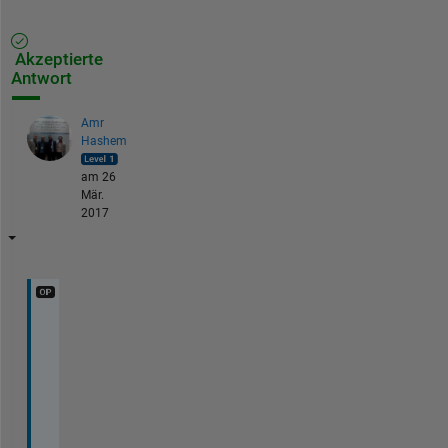
Akzeptierte
Antwort
Amr
Hashem
am 26
Mär.
2017
I 
g
o
t 
i
t