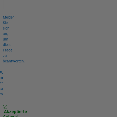
Melden
Sie
sich
an,
um
diese
Frage
zu
beantworten.
n,
um
ät
zu
en
Akzeptierte
Antwort