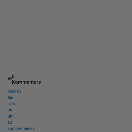
a
y
.
T
h
a
n
k
s
0
Kommentare
Melden
Sie
sich
an,
um
zu
kommentieren.