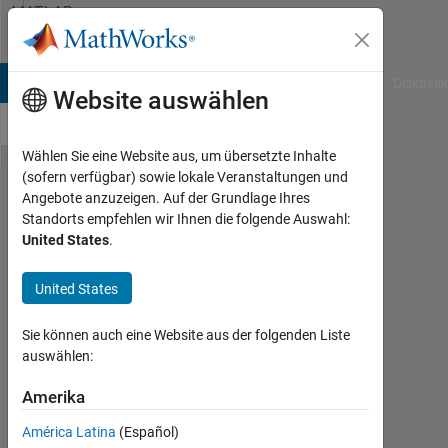
Weiter zum Inhalt
MATLAB
Answers
B Answers
File Exchange
Cody
AI Chat Playground
Diskussi
Website auswählen
Wählen Sie eine Website aus, um übersetzte Inhalte
(sofern verfügbar) sowie lokale Veranstaltungen und
Simple
Angebote anzuzeigen. Auf der Grundlage Ihres
Standorts empfehlen wir Ihnen die folgende Auswahl:
For Loop
United States
.
Question
about
United States
Creating
Sie können auch eine Website aus der folgenden Liste
Variables
auswählen:
Amerika
Harry
17
América Latina
(Español)