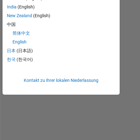
India
(English)
New Zealand
(English)
H
i
中国
,
简体中文
English
I 
日本
(日本語)
w
o
한국
(한국어)
u
l
d 
Kontakt zu Ihrer lokalen Niederlassung
l
i
k
e 
t
o 
w
o
r