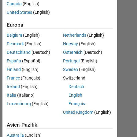
Mär.
Canada
(English)
2017
United States
(English)
1
Antwort
Europa
Antwort
Belgium
(English)
Netherlands
(English)
akzeptiert
Denmark
(English)
Norway
(English)
Deutschland
(Deutsch)
Österreich
(Deutsch)
Aktualisiert
España
(Español)
Portugal
(English)
17 Mär.
2017
Finland
(English)
Sweden
(English)
35
France
(Français)
Switzerland
Ansichten
Ireland
(English)
Deutsch
(30 Tage)
Italia
(Italiano)
English
Luxembourg
(English)
Français
United Kingdom
(English)
Asien-Pazifik
Australia
(English)