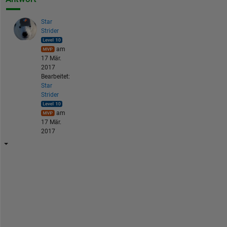
Star
Strider
am
17 Mär.
2017
Bearbeitet:
Star
Strider
am
17 Mär.
2017
C
r
e
a
t