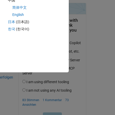
中国
简体中文
k 
 
English
日本
(日本語)
한국
(한국어)
tworten.
erfolgen