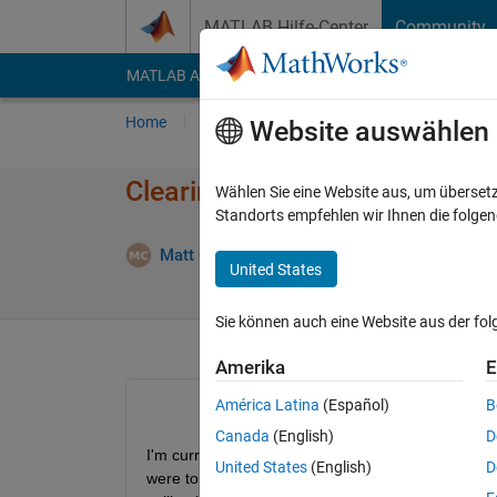
Weiter zum Inhalt
MATLAB Hilfe-Center
Community
MATLAB Answers
File Exchange
Cody
AI Cha
Home
Fragen
Antworten
Durchsuchen
Website auswählen
Clearing Variables in Worksp
Wählen Sie eine Website aus, um überset
Standorts empfehlen wir Ihnen die folge
Matt C
10 Mär. 2017
0 Antworten
United States
Sie können auch eine Website aus der fo
Amerika
E
América Latina
(Español)
B
Canada
(English)
D
I'm currently trying to obfuscate variables that are 
United States
(English)
D
were to pause the simulation, then the variables 