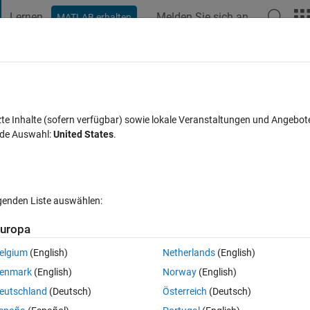
Lernen
Melden Sie sich an
MATLAB erhalten
t Playground
Diskussionen
Wettbewerbe
Blogs
Veröffentlic
FAQs zu MATLAB
Mehr
ace on Simulink Pause
zte Inhalte (sofern verfügbar) sowie lokale Veranstaltungen und Angebot
nde Auswahl:
United States
.
5 Ansichten (30 Tage)
lgenden Liste auswählen:
uropa
elgium
(English)
Netherlands
(English)
0 Stimmen
enmark
(English)
Norway
(English)
loaded into Simulink via a .p file. Is there a way to do this? If someone 
eutschland
(Deutsch)
Österreich
(Deutsch)
would remain in the workspace and viewable. I can't just use a pause-