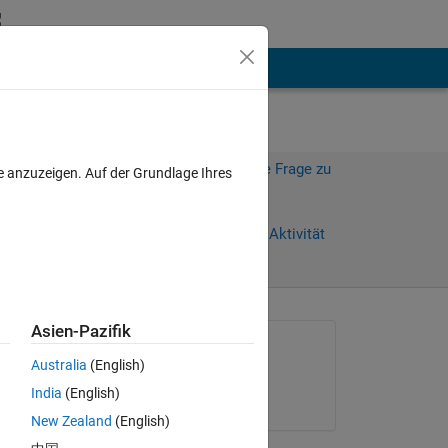
hen
Mehr
Melden Sie sich an, um diese Frage zu
e anzuzeigen. Auf der Grundlage Ihres
beantworten.
Weiterleiten
Anmelden, um Aktivität
zu verfolgen
Asien-Pazifik
Gefragt:
Australia
(English)
Matt C
India
(English)
am 10 Mär. 2017
New Zealand
(English)