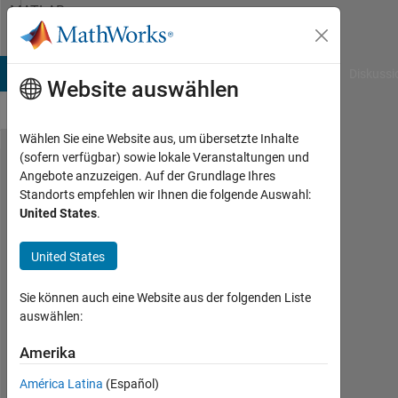
Weiter zum Inhalt
MATLAB
Answers
B Answers
File Exchange
Cody
AI Chat Playground
Diskussi
Website auswählen
Wählen Sie eine Website aus, um übersetzte Inhalte
(sofern verfügbar) sowie lokale Veranstaltungen und
How to fit a
Angebote anzuzeigen. Auf der Grundlage Ihres
Standorts empfehlen wir Ihnen die folgende Auswahl:
data with
United States
.
mixture of
gaussian
United States
distribution?
Sie können auch eine Website aus der folgenden Liste
auswählen:
Amr
Hashem
Amerika
América Latina
(Español)
10