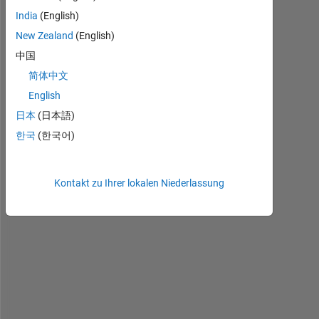
h
India
(English)
a
New Zealand
(English)
v
中国
e 
a 
简体中文
f
English
a
日本
(日本語)
i
l
한국
(한국어)
u
r
e 
Kontakt zu Ihrer lokalen Niederlassung
d
a
t
a
, 
a
n
d 
i 