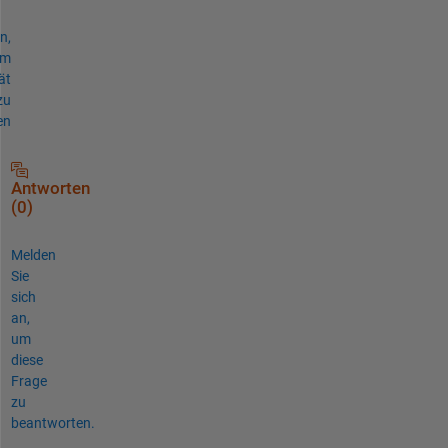
n,
um
ät
zu
en
Antworten
(0)
Melden
Sie
sich
an,
um
diese
Frage
zu
beantworten.