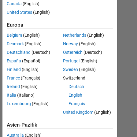
Canada
(English)
Jan.
2017
United States
(English)
0
Antworten
Europa
Belgium
(English)
Netherlands
(English)
Aktualisiert
Denmark
(English)
Norway
(English)
12 Jan.
2017
Deutschland
(Deutsch)
Österreich
(Deutsch)
27
España
(Español)
Portugal
(English)
Ansichten
Finland
(English)
Sweden
(English)
(30 Tage)
France
(Français)
Switzerland
Ireland
(English)
Deutsch
Italia
(Italiano)
English
Luxembourg
(English)
Français
United Kingdom
(English)
Asien-Pazifik
Australia
(English)
I 