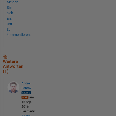
Melden
Sie
sich
an,
um
zu
kommentieren.
Weitere
Antworten
(1)
Andrei
Bobrov
am
15 Sep.
2016
Bearbeitet: