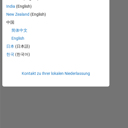
a
India
(English)
l
New Zealand
(English)
l
中国
o 
e
简体中文
v
English
e
日本
(日本語)
r
y
한국
(한국어)
b
o
d
Kontakt zu Ihrer lokalen Niederlassung
y
!
i 
h
a
v
e 
a 