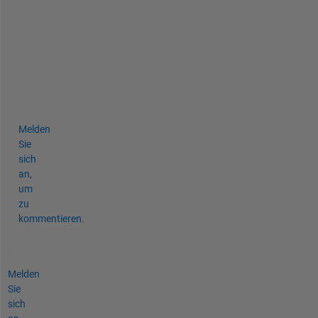
c
o
m
p
(
)
.
Melden
Sie
sich
an,
um
zu
kommentieren.
Melden
Sie
sich