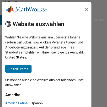
Weiter zum Inhalt
MATLAB
Answers
B Answers
File Exchange
Cody
AI Chat Playground
Diskussi
Website auswählen
Wählen Sie eine Website aus, um übersetzte Inhalte
(sofern verfügbar) sowie lokale Veranstaltungen und
Sum of
Angebote anzuzeigen. Auf der Grundlage Ihres
Standorts empfehlen wir Ihnen die folgende Auswahl:
nonzero
United States
.
vector
elements
United States
Sie können auch eine Website aus der folgenden Liste
hdiba
auswählen:
15
Sep.
Amerika
2016
América Latina
(Español)
2