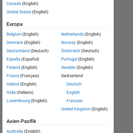
Antworten
Canada
(English)
United States
(English)
Antwort
akzeptiert
Europa
Belgium
(English)
Netherlands
(English)
Aktualisiert
15 Sep.
Denmark
(English)
Norway
(English)
2016
Deutschland
(Deutsch)
Österreich
(Deutsch)
39
España
(Español)
Portugal
(English)
Ansichten
Finland
(English)
Sweden
(English)
(30 Tage)
France
(Français)
Switzerland
Ireland
(English)
Deutsch
Italia
(Italiano)
English
Luxembourg
(English)
Français
United Kingdom
(English)
Asien-Pazifik
Australia
(English)
H