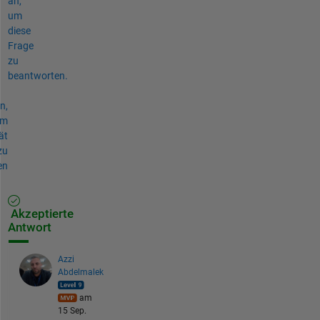
an,
um
diese
Frage
zu
beantworten.
n,
um
ät
zu
en
Akzeptierte
Antwort
Azzi
Abdelmalek
am
15 Sep.