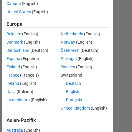
Canada
(English)
Sep.
United States
(English)
2016
1
Europa
Antwort
Belgium
(English)
Netherlands
(English)
Aktualisiert
Denmark
(English)
Norway
(English)
12 Sep.
Deutschland
(Deutsch)
Österreich
(Deutsch)
2016
9
España
(Español)
Portugal
(English)
Ansichten
Finland
(English)
Sweden
(English)
(30 Tage)
France
(Français)
Switzerland
Ireland
(English)
Deutsch
Italia
(Italiano)
English
Luxembourg
(English)
Français
United Kingdom
(English)
Asien-Pazifik
Australia
(English)