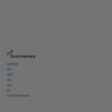
a
n
d 
a
s
k
)
.
0
Kommentare
Melden
Sie
sich
an,
um
zu
kommentieren.