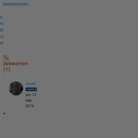
beantworten.
n,
um
ät
zu
en
Antworten
(1)
Joost
am 12
Sep.
2016
C