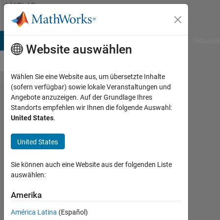
Weiter zum Inhalt
MATLAB
Answers
B Answers
File Exchange
Cody
AI Chat Playground
Diskussi
Website auswählen
Wählen Sie eine Website aus, um übersetzte Inhalte
(sofern verfügbar) sowie lokale Veranstaltungen und
install
Angebote anzuzeigen. Auf der Grundlage Ihres
Standorts empfehlen wir Ihnen die folgende Auswahl:
matlab
United States
.
2015a
error
United States
pls
Sie können auch eine Website aus der folgenden Liste
help
auswählen:
Amerika
nuttamon
tuangrattanasirikul
América Latina
(Español)
10