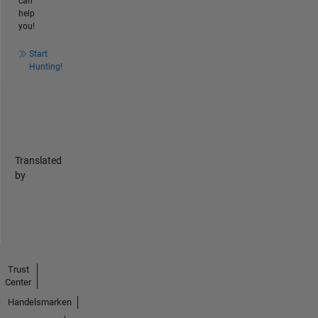
can
help
you!
Start
Hunting!
Translated
by
Trust
Center
Handelsmarken