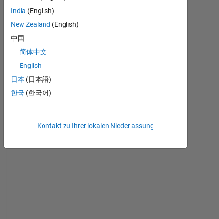
w
India
(English)
h
e
New Zealand
(English)
n 
中国
i
简体中文
n
s
English
t
日本
(日本語)
a
한국
(한국어)
l
l 
9
Kontakt zu Ihrer lokalen Niederlassung
9
% 
i
t 
s
a
y
i
n
g 