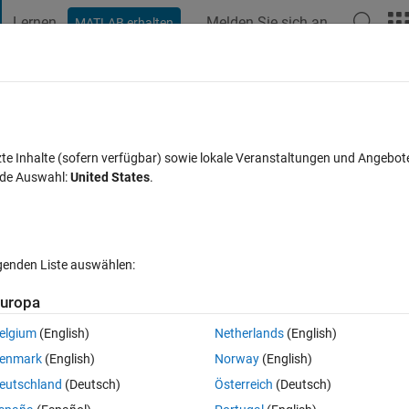
Lernen
Melden Sie sich an
MATLAB erhalten
t Playground
Diskussionen
Wettbewerbe
Blogs
Veröffentlic
FAQs zu MATLAB
Mehr
zte Inhalte (sofern verfügbar) sowie lokale Veranstaltungen und Angebot
nde Auswahl:
United States
.
Antwort akzeptiert
Aktualisiert 12 Aug. 2016
rt
lgenden Liste auswählen:
uropa
elgium
(English)
Netherlands
(English)
0 Stimmen
enmark
(English)
Norway
(English)
f them together in one plot but the only Z axis is different in both of the
eutschland
(Deutsch)
Österreich
(Deutsch)
one plot? thank you