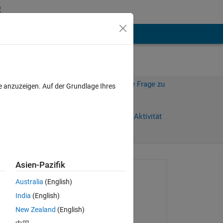
hen
Mehr
Melden Sie sich an, um diese Frage zu
e anzuzeigen. Auf der Grundlage Ihres
beantworten.
Weiterleiten
Anmelden, um Aktivität
zu verfolgen
Asien-Pazifik
Gefragt:
Australia
(English)
mohammed hussein
India
(English)
am 11 Aug. 2016
m. 
New Zealand
(English)
Kommentiert: