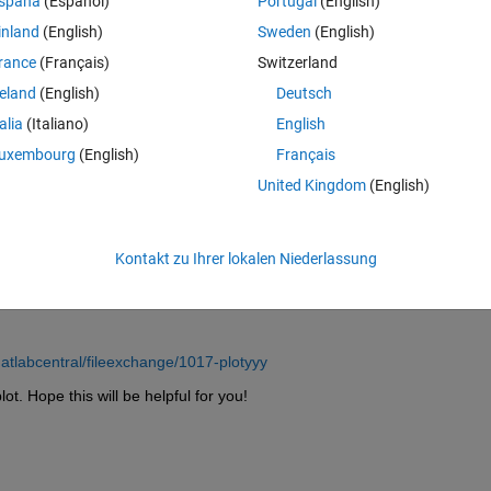
spaña
(Español)
Portugal
(English)
inland
(English)
Sweden
(English)
rance
(Français)
Switzerland
reland
(English)
Deutsch
talia
(Italiano)
English
Melden Sie sich an, um diese Frage zu bean
uxembourg
(English)
Français
United Kingdom
(English)
Weiterleiten
Anmelden, um Aktivität zu v
Kontakt zu Ihrer lokalen Niederlassung
0 Stimmen
atlabcentral/fileexchange/1017-plotyyy
t. Hope this will be helpful for you!