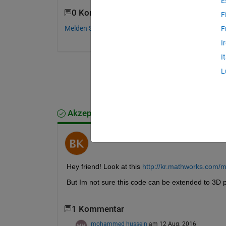
E
0 Kommentare
F
Melden Sie sich an, um zu kommentieren.
F
I
I
L
Akzeptierte Antwort
Bekay.Kang
am 12 Aug. 2016
Hey friend! Look at this
http://kr.mathworks.com/m
But Im not sure this code can be extended to 3D plo
1 Kommentar
mohammed hussein
am 12 Aug. 2016