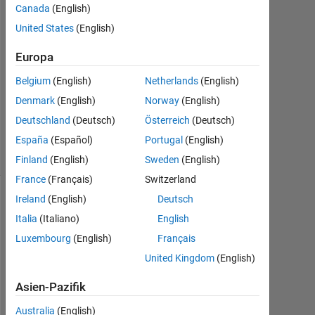
Canada
(English)
United States
(English)
Antwort
akzeptiert
Europa
Aktualisiert
Belgium
(English)
Netherlands
(English)
13 Mär.
Denmark
(English)
Norway
(English)
2016
Deutschland
(Deutsch)
Österreich
(Deutsch)
30
Ansichten
España
(Español)
Portugal
(English)
(30 Tage)
Finland
(English)
Sweden
(English)
France
(Français)
Switzerland
Ireland
(English)
Deutsch
Ältere
Italia
(Italiano)
English
Kommentare
anzeigen
Luxembourg
(English)
Français
United Kingdom
(English)
Asien-Pazifik
i 
Australia
(English)