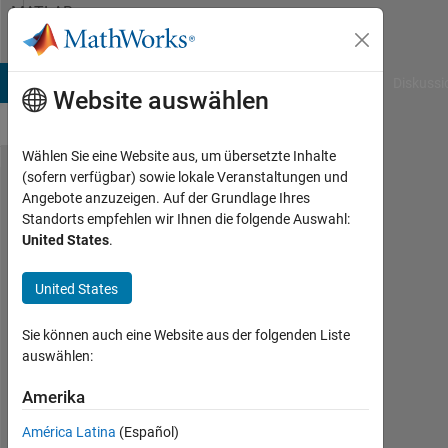
Weiter zum Inhalt
MATLAB
Answers
B Answers
File Exchange
Cody
AI Chat Playground
Diskussi
Website auswählen
Wählen Sie eine Website aus, um übersetzte Inhalte
(sofern verfügbar) sowie lokale Veranstaltungen und
help me solve this
Angebote anzuzeigen. Auf der Grundlage Ihres
Standorts empfehlen wir Ihnen die folgende Auswahl:
error
United States
.
detectSURFFeatures
United States
india
Sie können auch eine Website aus der folgenden Liste
king
auswählen:
12
Mär.
Amerika
2016
2
América Latina
(Español)
Antworten