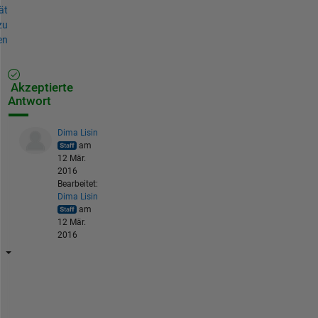
ät
zu
en
Akzeptierte
Antwort
Dima Lisin
am
12 Mär.
2016
Bearbeitet:
Dima Lisin
am
12 Mär.
2016
d
e