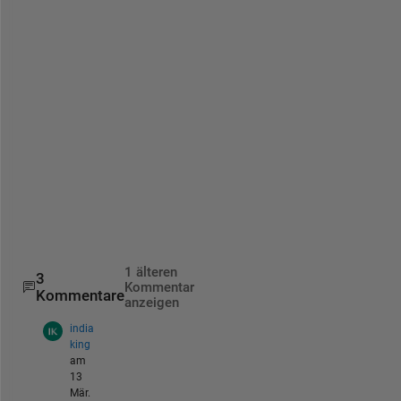
t
o 
g
r
a
y
s
c
s
l
e
.
1 älteren
3
Kommentar
Kommentare
anzeigen
india
king
am
13
Mär.