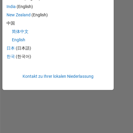
a
India
(English)
m 
h
New Zealand
(English)
a
中国
v
简体中文
i
n
English
g 
日本
(日本語)
f
한국
(한국어)
o
l
l
Kontakt zu Ihrer lokalen Niederlassung
o
w
i
n
g 
s
a
m
p