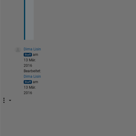
s 
n
o
w
.
Dima Lisin
am
13 Mär.
2016
Bearbeitet:
Dima Lisin
am
13 Mär.
2016
I
t 
i