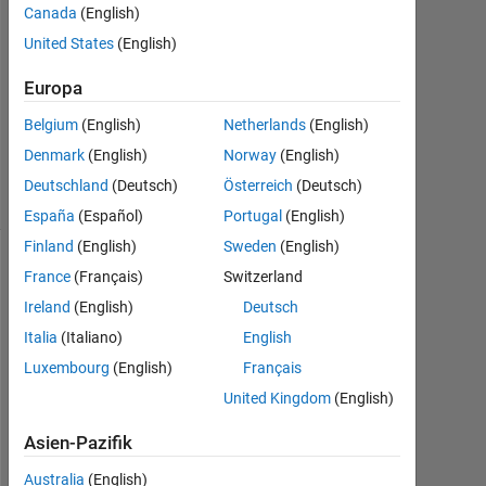
2012
Canada
(English)
1
United States
(English)
Antwort
Europa
Antwort
Belgium
(English)
Netherlands
(English)
akzeptiert
11
Denmark
(English)
Norway
(English)
Ansichten
Deutschland
(Deutsch)
Österreich
(Deutsch)
(30 Tage)
España
(Español)
Portugal
(English)
Finland
(English)
Sweden
(English)
France
(Français)
Switzerland
Ireland
(English)
Deutsch
Italia
(Italiano)
English
Luxembourg
(English)
Français
United Kingdom
(English)
s
Asien-Pazifik
i
m
Australia
(English)