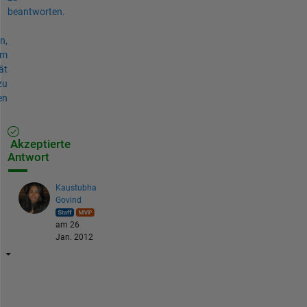
beantworten.
n,
um
ät
zu
en
Akzeptierte
Antwort
Kaustubha
Govind
am 26
Jan. 2012
T