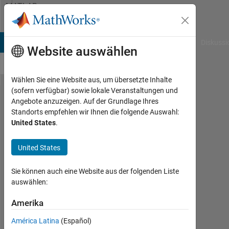
Weiter zum Inhalt
MATLAB
Answers
B Answers
File Exchange
Cody
AI Chat Playground
Diskussi
Website auswählen
Wählen Sie eine Website aus, um übersetzte Inhalte
(sofern verfügbar) sowie lokale Veranstaltungen und
return
Angebote anzuzeigen. Auf der Grundlage Ihres
Standorts empfehlen wir Ihnen die folgende Auswahl:
variable
United States
.
of Sim()
command
United States
Sie können auch eine Website aus der folgenden Liste
Krishnendu
auswählen:
Mukherjee
Amerika
26
Jan.
América Latina
(Español)