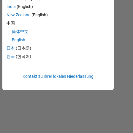
o
India
(English)
u
New Zealand
(English)
t
=
中国
s
简体中文
i
English
m
(
日本
(日本語)
'
한국
(한국어)
m
y
m
Kontakt zu Ihrer lokalen Niederlassung
o
d
e
l
'
,
'
A
b