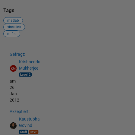
Tags
matlab
simulink
m-file
Siehe auch
Gefragt:
Krishnendu
Mukherjee
am
26
Jan.
2012
Akzeptiert:
Kaustubha
Govind