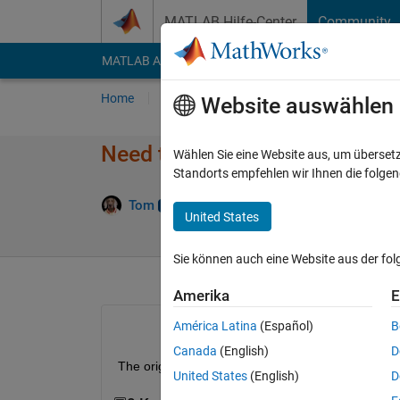
Weiter zum Inhalt
MATLAB Hilfe-Center
Community
MATLAB Answers
File Exchange
Cody
AI Cha
Home
Fragen
Antworten
Durchsuchen
Website auswählen
Need to derive the CDF for a f
Wählen Sie eine Website aus, um überset
Standorts empfehlen wir Ihnen die folge
An
Tom
24 Jan. 2012
2 Antworten
United States
Sie können auch eine Website aus der fo
Amerika
E
América Latina
(Español)
B
Canada
(English)
D
The original question has been removed by the us
United States
(English)
D