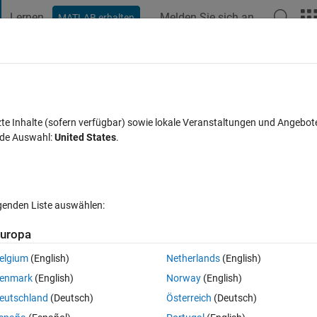
Lernen
Melden Sie sich an
MATLAB erhalten
t Playground
Diskussionen
Wettbewerbe
Blogs
Veröffentlic
FAQs zu MATLAB
Mehr
unction using Matlab
zte Inhalte (sofern verfügbar) sowie lokale Veranstaltungen und Angebot
nde Auswahl:
United States
.
twort akzeptiert
13 Ansichten (30 Tage)
lgenden Liste auswählen:
uropa
elgium
(English)
Netherlands
(English)
0 Stimmen
enmark
(English)
Norway
(English)
er.
eutschland
(Deutsch)
Österreich
(Deutsch)