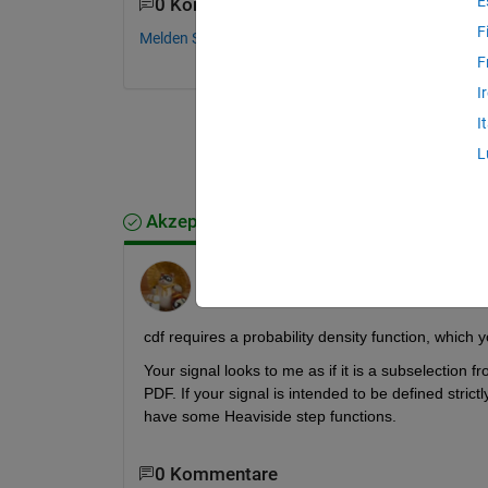
E
0 Kommentare
F
Melden Sie sich an, um zu kommentieren.
F
I
I
L
Akzeptierte Antwort
Walter Roberson
am 24 Jan. 2012
cdf requires a probability density function, which 
Your signal looks to me as if it is a subselection f
PDF. If your signal is intended to be defined strict
have some Heaviside step functions.
0 Kommentare