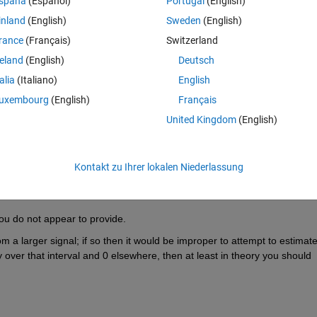
spaña
(Español)
Portugal
(English)
inland
(English)
Sweden
(English)
rance
(Français)
Switzerland
reland
(English)
Deutsch
Melden Sie sich an, um diese Frage zu bean
talia
(Italiano)
English
uxembourg
(English)
Français
Weiterleiten
Anmelden, um Aktivität zu v
United Kingdom
(English)
Kontakt zu Ihrer lokalen Niederlassung
0 Stimmen
you do not appear to provide.
rom a larger signal; if so then it would be improper to attempt to estimate
ly over that interval and 0 elsewhere, then at least in theory you should 