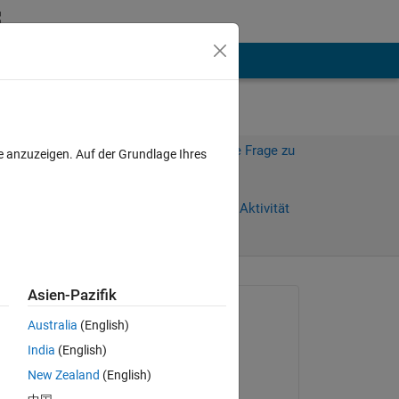
hen
Mehr
Melden Sie sich an, um diese Frage zu
e anzuzeigen. Auf der Grundlage Ihres
beantworten.
Weiterleiten
Anmelden, um Aktivität
zu verfolgen
Asien-Pazifik
Gefragt:
Australia
(English)
Tom
India
(English)
am 24 Jan. 2012
New Zealand
(English)
Akzeptiert: