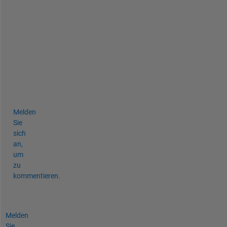
t
e
r
f
a
c
e
s
.
Melden
Sie
sich
an,
um
zu
kommentieren.
Melden
Sie