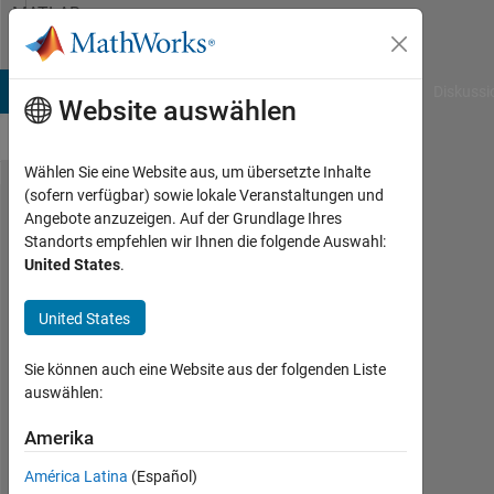
Weiter zum Inhalt
MATLAB
Answers
B Answers
File Exchange
Cody
AI Chat Playground
Diskussi
Website auswählen
Wählen Sie eine Website aus, um übersetzte Inhalte
(sofern verfügbar) sowie lokale Veranstaltungen und
How to
Angebote anzuzeigen. Auf der Grundlage Ihres
Standorts empfehlen wir Ihnen die folgende Auswahl:
interface
United States
.
a
fingerprint
United States
device
Sie können auch eine Website aus der folgenden Liste
into
auswählen:
matlab.
Amerika
B.k
América Latina
(Español)