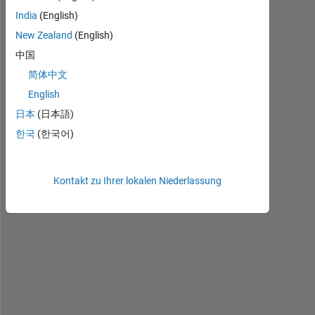
India
(English)
P
New Zealand
(English)
r
e
中国
s
简体中文
e
English
n
t
日本
(日本語)
l
한국
(한국어)
y 
i 
a
Kontakt zu Ihrer lokalen Niederlassung
m 
w
o
r
k
i
n
g 
o