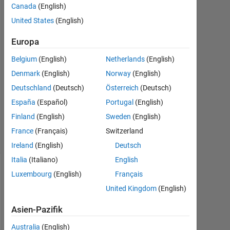
Sumedha
Canada
(English)
United States
(English)
5
Dez.
Europa
2015
0
Belgium
(English)
Netherlands
(English)
Antworten
Denmark
(English)
Norway
(English)
Deutschland
(Deutsch)
Österreich
(Deutsch)
Aktualisiert
España
(Español)
Portugal
(English)
7 Apr. 2018
10
Finland
(English)
Sweden
(English)
Ansichten
France
(Français)
Switzerland
(30 Tage)
Ireland
(English)
Deutsch
Italia
(Italiano)
English
Luxembourg
(English)
Français
Ältere
Kommentare
United Kingdom
(English)
anzeigen
Asien-Pazifik
Australia
(English)