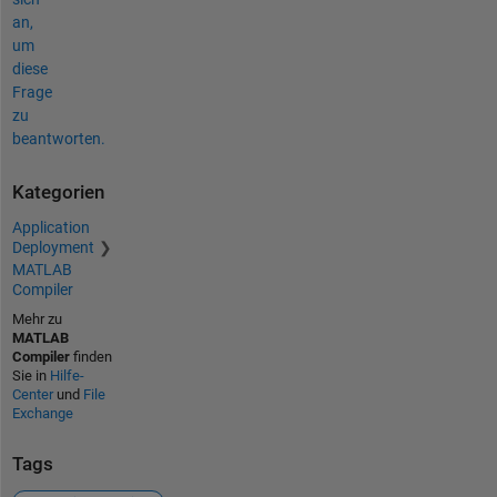
an,
um
diese
Frage
zu
beantworten.
Kategorien
Application
Deployment
MATLAB
Compiler
Mehr zu
MATLAB
Compiler
finden
Sie in
Hilfe-
Center
und
File
Exchange
Tags