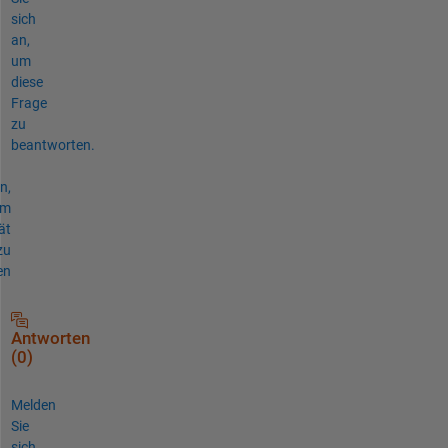
sich
an,
um
diese
Frage
zu
beantworten.
n,
um
ät
zu
en
Antworten
(0)
Melden
Sie
sich