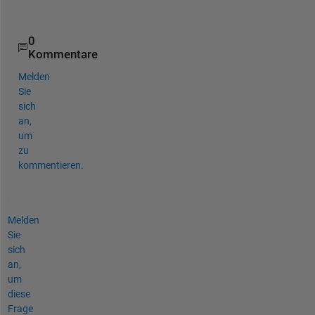
"
0
Kommentare
Melden
Sie
sich
an,
um
zu
kommentieren.
Melden
Sie
sich
an,
um
diese
Frage