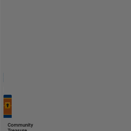
Community
Treasure