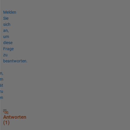
Melden
Sie
sich
an,
um
diese
Frage
zu
beantworten.
n,
um
ät
zu
en
Antworten
(1)