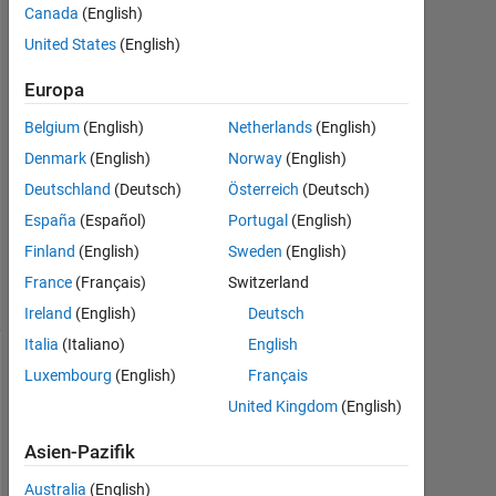
Chong
Canada
(English)
31
United States
(English)
Okt.
2015
Europa
1
Antwort
Belgium
(English)
Netherlands
(English)
Denmark
(English)
Norway
(English)
Aktualisiert
Deutschland
(Deutsch)
Österreich
(Deutsch)
31 Okt.
España
(Español)
Portugal
(English)
2015
8
Finland
(English)
Sweden
(English)
Ansichten
France
(Français)
Switzerland
(30 Tage)
Ireland
(English)
Deutsch
Italia
(Italiano)
English
Luxembourg
(English)
Français
United Kingdom
(English)
Asien-Pazifik
Australia
(English)