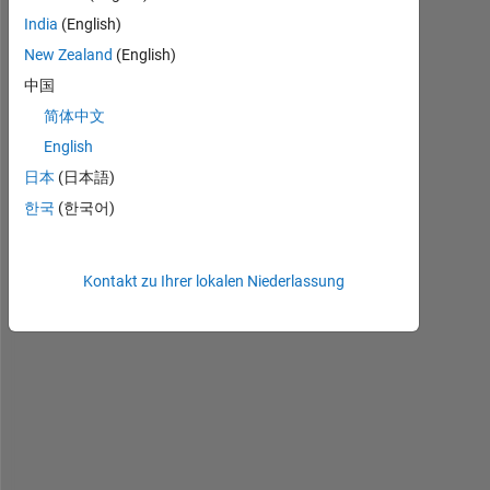
India
(English)
New Zealand
(English)
H
中国
i 
简体中文
A
l
English
l
日本
(日本語)
, 
한국
(한국어)
I
'
v
e 
Kontakt zu Ihrer lokalen Niederlassung
a
t
t
a
c
h
e
d 
a