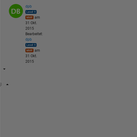
dpb
am
31 Okt.
2015
Bearbeitet:
dpb
am
31 Okt.
2015
x=xlsread(
'yourExcelFile'
);
idx=isnan(x(:,2));
x(idx,2)=interp1(x(~idx,1),x(~idx,2),x(idx,1));
doc 
xlsread
doc 
interp1 
% for details