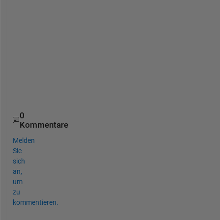
s
i
s
t
a
n
c
e 
:
)
0
Kommentare
Melden
Sie
sich
an,
um
zu
kommentieren.