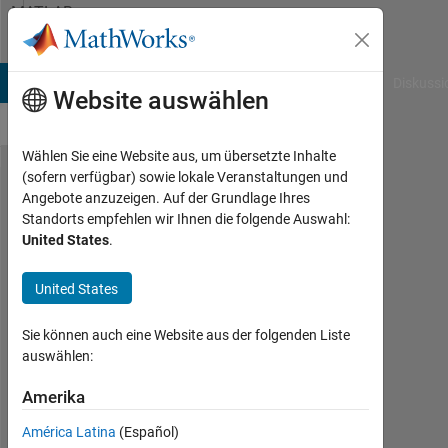
Weiter zum Inhalt
MATLAB
Answers
B Answers
File Exchange
Cody
AI Chat Playground
Diskussi
Website auswählen
Wählen Sie eine Website aus, um übersetzte Inhalte
(sofern verfügbar) sowie lokale Veranstaltungen und
How to
Angebote anzuzeigen. Auf der Grundlage Ihres
Standorts empfehlen wir Ihnen die folgende Auswahl:
perform
United States
.
simple
interpolation
United States
of excel
Sie können auch eine Website aus der folgenden Liste
data on
auswählen:
matlab?
Amerika
Samantha
América Latina
(Español)