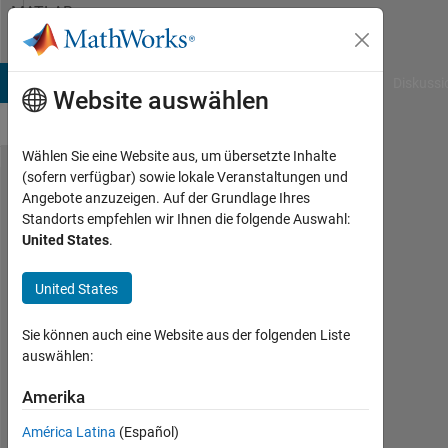
Weiter zum Inhalt
MATLAB
Answers
B Answers
File Exchange
Cody
AI Chat Playground
Diskussi
Website auswählen
Wählen Sie eine Website aus, um übersetzte Inhalte
(sofern verfügbar) sowie lokale Veranstaltungen und
how to
Angebote anzuzeigen. Auf der Grundlage Ihres
Standorts empfehlen wir Ihnen die folgende Auswahl:
generate a
United States
.
traingular
distrbution
United States
(sawtooth
Sie können auch eine Website aus der folgenden Liste
model) ?
auswählen:
Amerika
Amr
Hashem
América Latina
(Español)