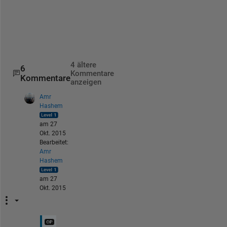
,
1
]
.
4 ältere
6
Kommentare
Kommentare
anzeigen
Amr
Hashem
am 27
Okt. 2015
Bearbeitet:
Amr
Hashem
am 27
Okt. 2015