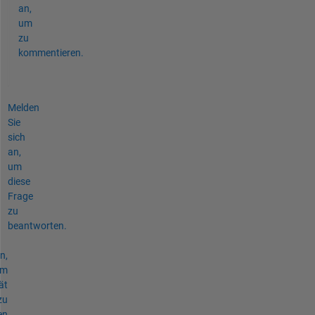
an,
um
zu
kommentieren.
Melden
Sie
sich
an,
um
diese
Frage
zu
beantworten.
n,
um
ät
zu
en