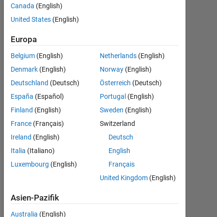
Canada
(English)
2015
1
United States
(English)
Antwort
Europa
Antwort
Belgium
(English)
Netherlands
(English)
akzeptiert
Denmark
(English)
Norway
(English)
Aktualisiert
Deutschland
(Deutsch)
Österreich
(Deutsch)
10 Okt.
España
(Español)
Portugal
(English)
2015
Finland
(English)
Sweden
(English)
18
France
(Français)
Switzerland
Ansichten
(30 Tage)
Ireland
(English)
Deutsch
Italia
(Italiano)
English
Luxembourg
(English)
Français
United Kingdom
(English)
Asien-Pazifik
Australia
(English)