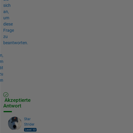
sich
an,
um
diese
Frage
zu
beantworten.
n,
um
ät
zu
en
Akzeptierte
Antwort
Star
Strider