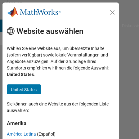
Weiter zum Inhalt
MATLAB
Answers
B Answers
File Exchange
Cody
AI Chat Playground
Diskussi
Website auswählen
Wählen Sie eine Website aus, um übersetzte Inhalte
(sofern verfügbar) sowie lokale Veranstaltungen und
How to
Angebote anzuzeigen. Auf der Grundlage Ihres
Standorts empfehlen wir Ihnen die folgende Auswahl:
evaluate
United States
.
two
variable
United States
function...?
Sie können auch eine Website aus der folgenden Liste
auswählen:
Maruti
Patil
Amerika
10
América Latina
(Español)
Okt.