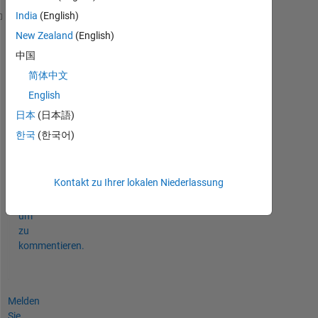
India
(English)
f=@(x1,x2) 2*x1^2+x2^2+2*x1*x2+x1-x2;
New Zealand
(English)
x1=0; x2=1;
中国
X=[x1;x2];
How 
to evaluate function using vector X..?
简体中文
f(X) is 
not working.
English
日本
(日本語)
0
Kommentare
한국
(한국어)
Melden
Sie
Kontakt zu Ihrer lokalen Niederlassung
sich
an,
um
zu
kommentieren.
Melden
Sie