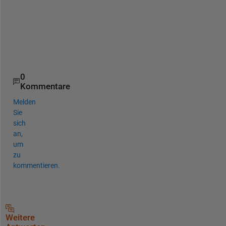
X=[x1;x2];
Result_1 = f(X)
X2 = randi(9, 2, 5);                        
% Creat
Result_2 = f(X2)
0
Kommentare
Melden
Sie
sich
an,
um
zu
kommentieren.
Weitere