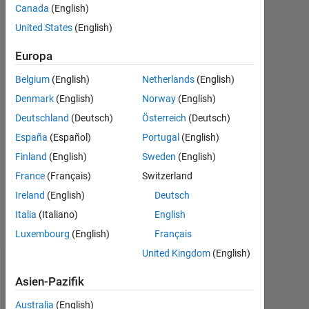
Canada
(English)
22
United States
(English)
Sep.
2015
Europa
1
Antwort
Belgium
(English)
Netherlands
(English)
Denmark
(English)
Norway
(English)
Antwort
Deutschland
(Deutsch)
Österreich
(Deutsch)
akzeptiert
España
(Español)
Portugal
(English)
Aktualisiert
Finland
(English)
Sweden
(English)
22 Sep.
France
(Français)
Switzerland
2015
Ireland
(English)
Deutsch
6
Ansichten
Italia
(Italiano)
English
(30 Tage)
Luxembourg
(English)
Français
United Kingdom
(English)
Asien-Pazifik
Australia
(English)