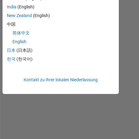
India
(English)
New Zealand
(English)
中国
I 
简体中文
w
English
o
u
日本
(日本語)
l
한국
(한국어)
d 
l
i
Kontakt zu Ihrer lokalen Niederlassung
k
e 
t
o 
d
r
a
w 
a 