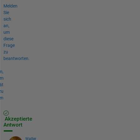
Melden
Sie
sich
an,
um
diese
Frage
zu
beantworten.
n,
um
ät
zu
en
Akzeptierte
Antwort
Walter