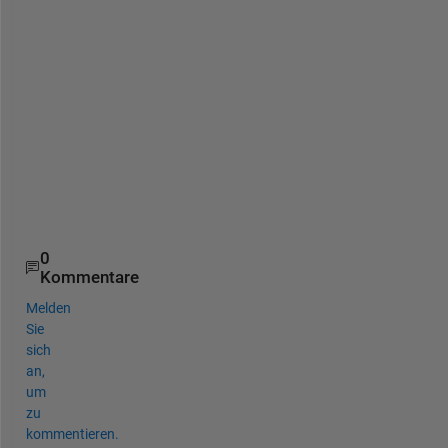
o
n 
y
o
u 
w
a
n
t
.
0
Kommentare
Melden
Sie
sich
an,
um
zu
kommentieren.