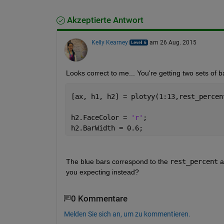
Akzeptierte Antwort
Kelly Kearney
am 26 Aug. 2015
Looks correct to me... You're getting two sets of 
[ax, h1, h2] = plotyy(1:13,rest_percen
h2.FaceColor = 
'r'
;
h2.BarWidth = 0.6;
The blue bars correspond to the
rest_percent
 a
you expecting instead?
0 Kommentare
Melden Sie sich an, um zu kommentieren.