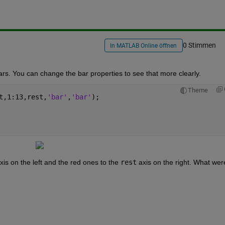
0 Stimmen
In MATLAB Online öffnen
bars. You can change the bar properties to see that more clearly.
Theme
t,1:13,rest,
'bar'
,
'bar'
);
xis on the left and the red ones to the
rest
 axis on the right. What were