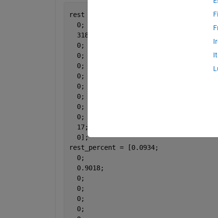
E
F
rest =  [330;
  0;
F
  3187;
I
  0;
I
  0;
  0;
L
  0;
  0;
  0;
  0;
  0;
  17;
  0];
rest_percent = [0.0934;
  0;
  0.9018;
  0;
  0;
  0;
  0;