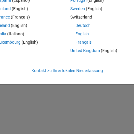
spaña
(Español)
Portugal
(English)
Theme
inland
(English)
Sweden
(English)
rance
(Français)
Switzerland
reland
(English)
Deutsch
talia
(Italiano)
English
uxembourg
(English)
Français
United Kingdom
(English)
Kontakt zu Ihrer lokalen Niederlassung