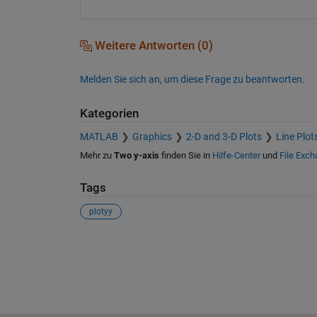
Weitere Antworten (0)
Melden Sie sich an, um diese Frage zu beantworten.
Kategorien
MATLAB
Graphics
2-D and 3-D Plots
Line Plot
Mehr zu
Two y-axis
finden Sie in
Hilfe-Center
und
File Exc
Tags
plotyy
Siehe auch