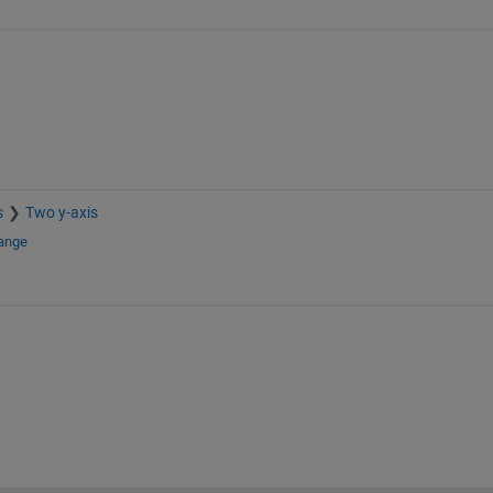
s
Two y-axis
hange