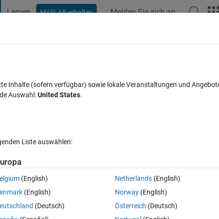
Lernen
Melden Sie sich an
MATLAB erhalten
t Playground
Diskussionen
Wettbewerbe
Blogs
Veröffentlic
FAQs zu MATLAB
Mehr
zte Inhalte (sofern verfügbar) sowie lokale Veranstaltungen und Angebot
nde Auswahl:
United States
.
ntwort akzeptiert
Aktualisiert 26 Aug. 2015
18 Ansichten (30 T
lgenden Liste auswählen:
uropa
elgium
(English)
Netherlands
(English)
0 Stimmen
In MATLAB Online öffnen
enmark
(English)
Norway
(English)
e plotyy bar, I have had very little success. The issue is I still get two bars
eutschland
(Deutsch)
Österreich
(Deutsch)