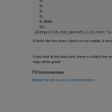
  0;
  0;
  0;
  0;
  0.0048;
  0];
plotyy(1:13,rest_percent,1:13,rest,
'ba
It looks like this when I plot it on my matlab, it v
If you look at the blue bars, there is a black line s
help will be great!
0 Kommentare
Melden Sie sich an, um zu kommentieren.