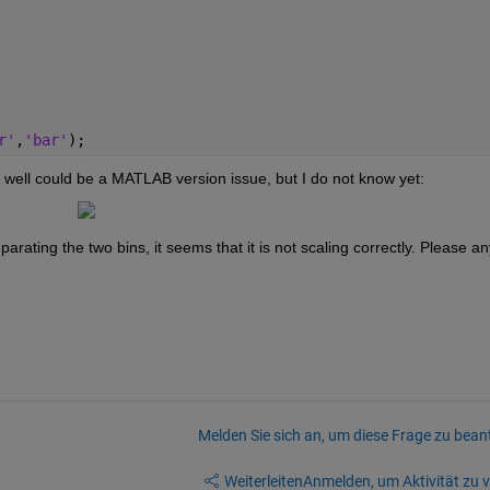
r'
,
'bar'
);
ery well could be a MATLAB version issue, but I do not know yet:
eparating the two bins, it seems that it is not scaling correctly. Please any
Melden Sie sich an, um diese Frage zu bean
Weiterleiten
Anmelden, um Aktivität zu v