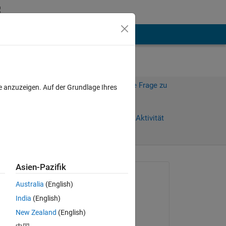
hen
Mehr
Melden Sie sich an, um diese Frage zu
e anzuzeigen. Auf der Grundlage Ihres
beantworten.
age)
Weiterleiten
Anmelden, um Aktivität
zu verfolgen
Asien-Pazifik
Gefragt:
Australia
(English)
Chris E.
India
(English)
am 26 Aug. 2015
 
New Zealand
(English)
Beantwortet: