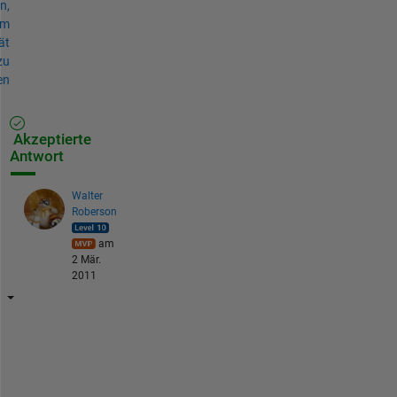
n,
um
ät
zu
en
Akzeptierte
Antwort
Walter
Roberson
am
2 Mär.
2011
A
s 