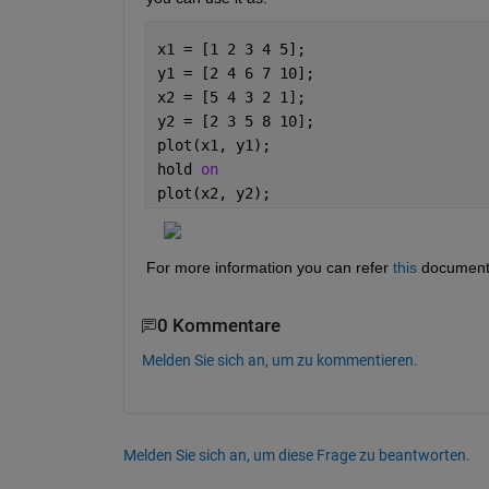
x1 = [1 2 3 4 5];
y1 = [2 4 6 7 10];
x2 = [5 4 3 2 1];
y2 = [2 3 5 8 10];
plot(x1, y1);
hold 
on
plot(x2, y2);
For more information you can refer 
this
 document
0 Kommentare
Melden Sie sich an, um zu kommentieren.
Melden Sie sich an, um diese Frage zu beantworten.