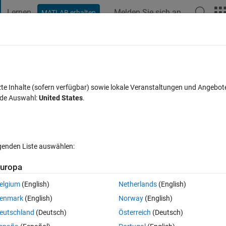
Lernen
Melden Sie sich an
MATLAB erhalten
t Playground
Diskussionen
Wettbewerbe
Blogs
Veröffentlic
FAQs zu MATLAB
Mehr
ions
zte Inhalte (sofern verfügbar) sowie lokale Veranstaltungen und Angebot
nde Auswahl:
United States
.
rt 14 Jun. 2022
18 Ansichten (30 Tage)
lgenden Liste auswählen:
uropa
elgium
(English)
Netherlands
(English)
0 Stimmen
enmark
(English)
Norway
(English)
ying each other of dataset containing coordinates at along x and y 
eutschland
(Deutsch)
Österreich
(Deutsch)