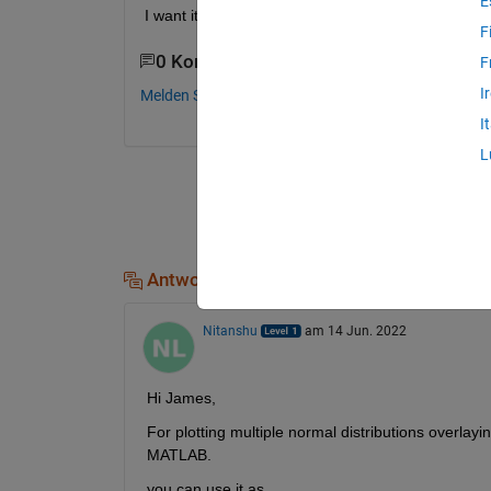
E
I want it such that i don't have a separate table fo
F
0 Kommentare
F
I
Melden Sie sich an, um zu kommentieren.
I
L
Antworten (1)
Nitanshu
am 14 Jun. 2022
Hi James,
For plotting multiple normal distributions overlay
MATLAB.
you can use it as.