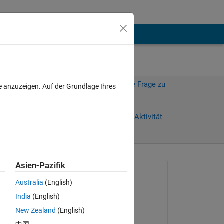
hen
Mehr
Melden Sie sich an, um diese Frage zu
e anzuzeigen. Auf der Grundlage Ihres
beantworten.
Weiterleiten
Anmelden, um Aktivität
zu verfolgen
Asien-Pazifik
Gefragt:
Australia
(English)
James
India
(English)
am 9 Jun. 2015
New Zealand
(English)
Beantwortet: