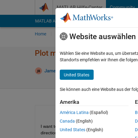
Weiter zum Inhalt
MATLAB Hilfe-Center
Community
MATLAB Answers
File Exchange
Cody
AI Cha
Home
Fragen
Antworten
Durchsuchen
Website auswählen
Plot multiple normal distribut
Wählen Sie eine Website aus, um überset
Standorts empfehlen wir Ihnen die folge
Aktualisie
James
9 Jun. 2015
1 Antwort
United States
Sie können auch eine Website aus der fo
Amerika
E
América Latina
(Español)
B
Canada
(English)
D
I want to plot multiple normal distributions overla
United States
(English)
D
direction?.. How do i do that?...