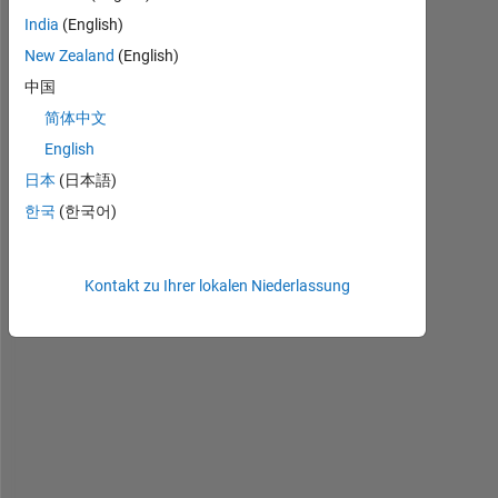
> 
India
(English)
a 
=
New Zealand
(English)
[
中国
1
简体中文
,
2
English
,
日本
(日本語)
3
한국
(한국어)
,
0
,
Kontakt zu Ihrer lokalen Niederlassung
0
,
0
,
0
,
8
,
9
,