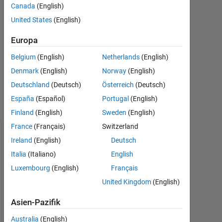
Canada
(English)
Nov.
United States
(English)
2011
1
Europa
Antwort
Belgium
(English)
Netherlands
(English)
Antwort
Denmark
(English)
Norway
(English)
akzeptiert
Deutschland
(Deutsch)
Österreich
(Deutsch)
12
Ansichten
España
(Español)
Portugal
(English)
(30 Tage)
Finland
(English)
Sweden
(English)
France
(Français)
Switzerland
Ireland
(English)
Deutsch
Italia
(Italiano)
English
Luxembourg
(English)
Français
United Kingdom
(English)
Asien-Pazifik
>
Australia
(English)