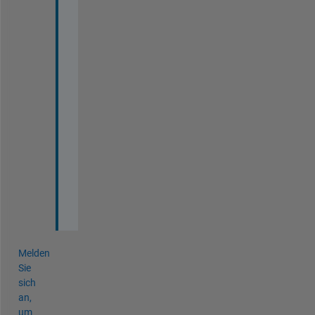
a
v
o
!
!
!
!
!
!
!
!
!
!
Melden
Sie
sich
an,
um