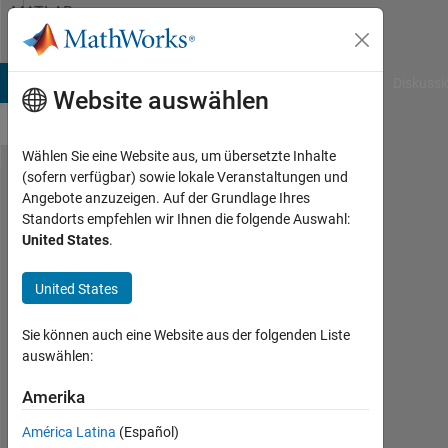
Weiter zum Inhalt
MATLAB
Answers
B Answers
File Exchange
Cody
AI Chat Playground
Diskussi
Website auswählen
Wählen Sie eine Website aus, um übersetzte Inhalte
(sofern verfügbar) sowie lokale Veranstaltungen und
For Loop
Angebote anzuzeigen. Auf der Grundlage Ihres
Standorts empfehlen wir Ihnen die folgende Auswahl:
induced
United States
.
matrix
manipulation
United States
, Relative
Sie können auch eine Website aus der folgenden Liste
index matrix
auswählen:
Amerika
karan
América Latina
(Español)
23