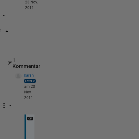
23 Nov.
2011
[tf, b] = ismember(a, a(a ~= 0));
[a' b']
1
Kommentar
karan
am 23
Nov.
2011
B
r