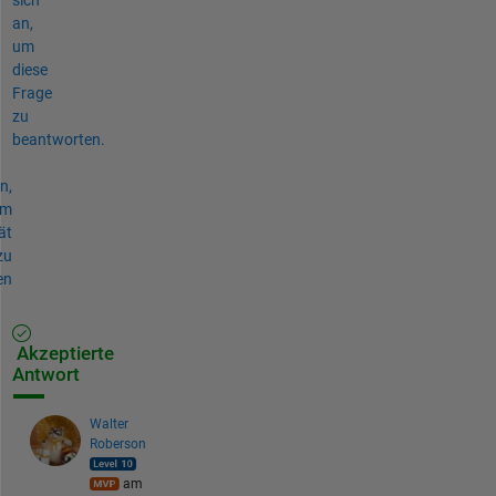
an,
um
diese
Frage
zu
beantworten.
n,
um
ät
zu
en
Akzeptierte
Antwort
Walter
Roberson
am