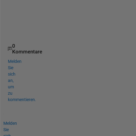
     0     0
    11     6
     0     0
     0     0
    14     7
    15     8
0
Kommentare
Melden
Sie
sich
an,
um
zu
kommentieren.
Melden
Sie
sich