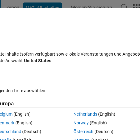
Lernen
Melden Sie sich an
MATLAB erhalten
t Playground
Diskussionen
Wettbewerbe
Blogs
Veröffentlic
FAQs zu MATLAB
Mehr
rrent source resistor inductor capacitor.
zte Inhalte (sofern verfügbar) sowie lokale Veranstaltungen und Angebot
nde Auswahl:
United States
.
Aktualisiert 5 Mär. 2026
14 Ansichten (30 Tage)
lgenden Liste auswählen:
uropa
elgium
(English)
Netherlands
(English)
0 Stimmen
enmark
(English)
Norway
(English)
urrent source, transfer function stability analysis zero pole simulink 
eutschland
(Deutsch)
Österreich
(Deutsch)