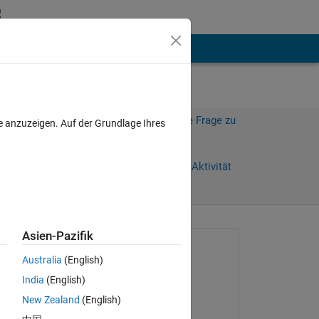
hen
Mehr
Melden Sie sich an, um diese Frage zu
e anzuzeigen. Auf der Grundlage Ihres
beantworten.
Weiterleiten
Anmelden, um Aktivität
zu verfolgen
Asien-Pazifik
Gefragt:
Australia
(English)
YAMELT STIVEN
India
(English)
am 26 Feb. 2026
New Zealand
(English)
Beantwortet: