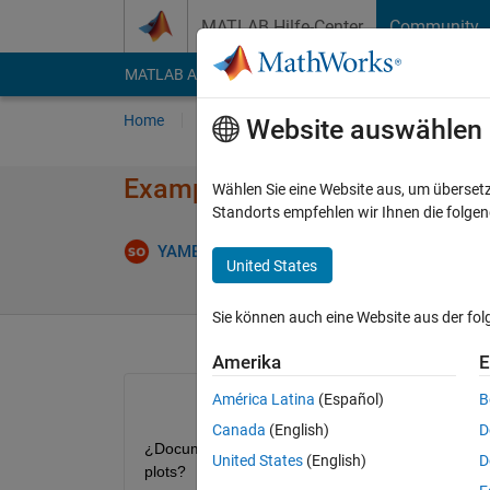
Weiter zum Inhalt
MATLAB Hilfe-Center
Community
MATLAB Answers
File Exchange
Cody
AI Cha
Home
Fragen
Antworten
Durchsuchen
Website auswählen
Example DC circuit parallel cu
Wählen Sie eine Website aus, um überset
Standorts empfehlen wir Ihnen die folge
YAMELT STIVEN
26 Feb. 2026
1 Antwort
United States
Sie können auch eine Website aus der fo
Amerika
E
América Latina
(Español)
B
Canada
(English)
D
¿Documentation simscape electrical RLC circuit DC c
United States
(English)
D
plots?