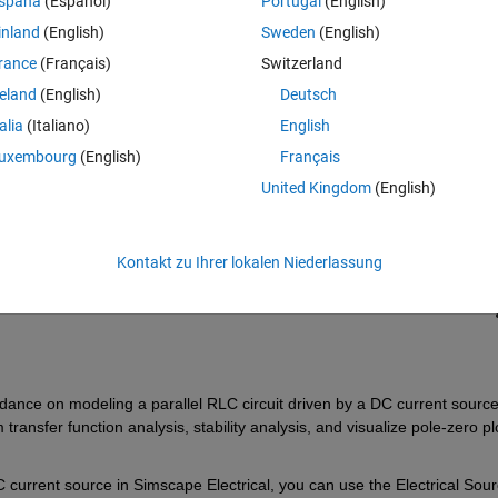
spaña
(Español)
Portugal
(English)
inland
(English)
Sweden
(English)
rance
(Français)
Switzerland
reland
(English)
Deutsch
talia
(Italiano)
English
Melden Sie sich an, um diese Frage zu bean
uxembourg
(English)
Français
United Kingdom
(English)
Weiterleiten
Anmelden, um Aktivität zu v
Kontakt zu Ihrer lokalen Niederlassung
0 Stimmen
idance on modeling a parallel RLC circuit driven by a DC current source 
ransfer function analysis, stability analysis, and visualize pole-zero plo
DC current source in Simscape Electrical, you can use the Electrical Sour