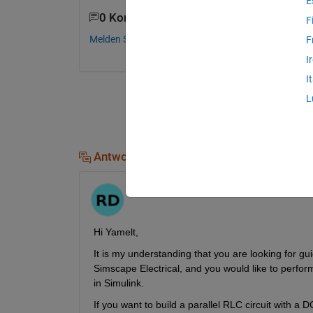
E
0 Kommentare
F
Melden Sie sich an, um zu kommentieren.
F
I
I
L
Antworten (1)
Raag
am 5 Mär. 2026
Hi Yamelt,
It is my understanding that you are looking for gu
Simscape Electrical, and you would like to perform t
in Simulink.
If you want to build a parallel RLC circuit with a 