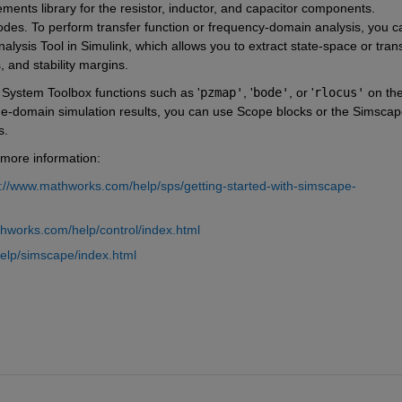
lements library for the resistor, inductor, and capacitor components. 
odes. To perform transfer function or frequency-domain analysis, you ca
lysis Tool in Simulink, which allows you to extract state-space or trans
 and stability margins.
 System Toolbox functions such as '
pzmap'
, '
bode'
, or '
rlocus'
 on the
time-domain simulation results, you can use Scope blocks or the Simscap
s.
 more information:
s://www.mathworks.com/help/sps/getting-started-with-simscape-
hworks.com/help/control/index.html
elp/simscape/index.html