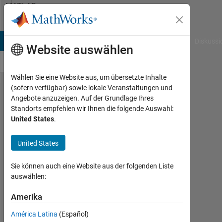
Weiter zum Inhalt
MATLAB
Answers
B Answers
File Exchange
Cody
AI Chat Playground
Diskussi
Website auswählen
Wählen Sie eine Website aus, um übersetzte Inhalte
(sofern verfügbar) sowie lokale Veranstaltungen und
can't
Angebote anzuzeigen. Auf der Grundlage Ihres
Standorts empfehlen wir Ihnen die folgende Auswahl:
install
United States
.
cvx
United States
chang
Sie können auch eine Website aus der folgenden Liste
11
auswählen:
Nov.
2025
Amerika
1
Antwort
América Latina
(Español)