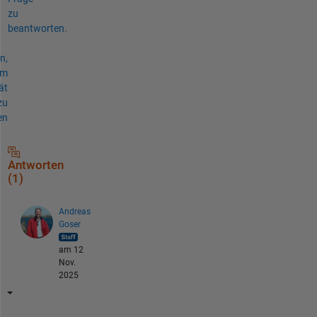
zu
beantworten.
n,
um
ät
zu
en
Antworten
(1)
Andreas
Goser
am 12
Nov.
2025