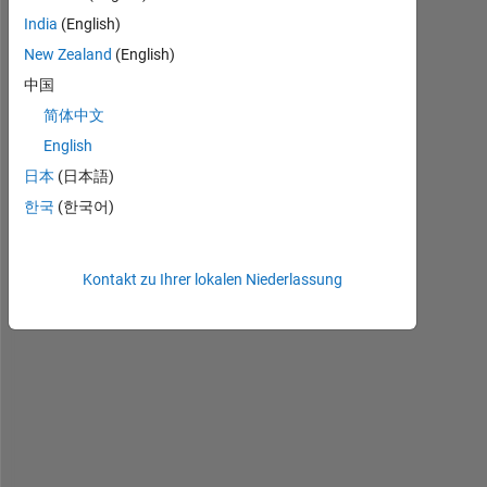
l
India
(English)
New Zealand
(English)
I 
h
中国
a
简体中文
v
English
e 
t
日本
(日本語)
h
한국
(한국어)
e 
p
r
Kontakt zu Ihrer lokalen Niederlassung
o
b
l
e
m 
o
f 
c
o