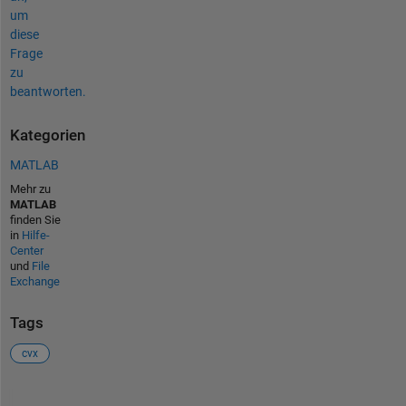
um
diese
Frage
zu
beantworten.
Kategorien
MATLAB
Mehr zu
MATLAB
finden Sie
in
Hilfe-
Center
und
File
Exchange
Tags
cvx
Siehe auch