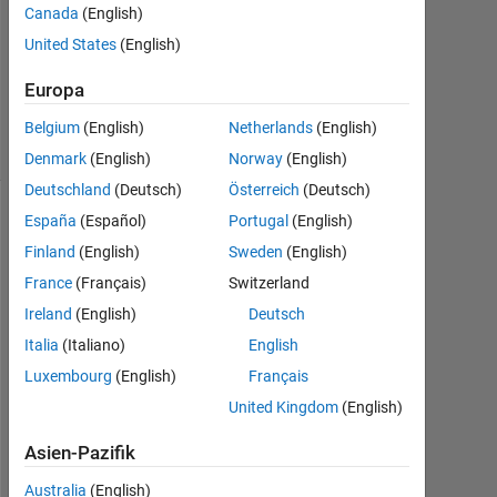
Canada
(English)
Aktualisiert
United States
(English)
12 Nov.
2025
Europa
5
Ansichten
Belgium
(English)
Netherlands
(English)
(30 Tage)
Denmark
(English)
Norway
(English)
Deutschland
(Deutsch)
Österreich
(Deutsch)
España
(Español)
Portugal
(English)
Finland
(English)
Sweden
(English)
France
(Français)
Switzerland
Ireland
(English)
Deutsch
Italia
(Italiano)
English
Luxembourg
(English)
Français
H
United Kingdom
(English)
i
, 
Asien-Pazifik
A
l
Australia
(English)