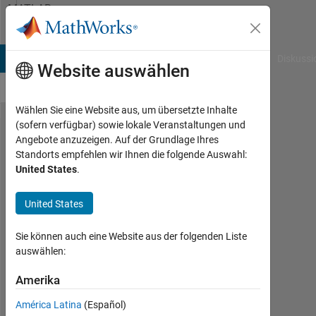
Weiter zum Inhalt
MATLAB
Answers
B Answers
File Exchange
Cody
AI Chat Playground
Diskussi
Website auswählen
Wählen Sie eine Website aus, um übersetzte Inhalte
(sofern verfügbar) sowie lokale Veranstaltungen und
Error:
Angebote anzuzeigen. Auf der Grundlage Ihres
Standorts empfehlen wir Ihnen die folgende Auswahl:
ERROR:
United States
.
Code
generation
United States
failed:
Sie können auch eine Website aus der folgenden Liste
Project
auswählen:
export
Amerika
failed
while
América Latina
(Español)