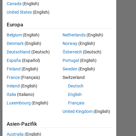
Canada
(English)
United States
(English)
Aktualisiert
4 Feb. 2025
Europa
16
Ansichten
Belgium
(English)
Netherlands
(English)
(30 Tage)
Denmark
(English)
Norway
(English)
Deutschland
(Deutsch)
Österreich
(Deutsch)
España
(Español)
Portugal
(English)
Finland
(English)
Sweden
(English)
France
(Français)
Switzerland
Ireland
(English)
Deutsch
Italia
(Italiano)
English
Luxembourg
(English)
Français
E
r
United Kingdom
(English)
r
Asien-Pazifik
o
r 
Australia
(English)