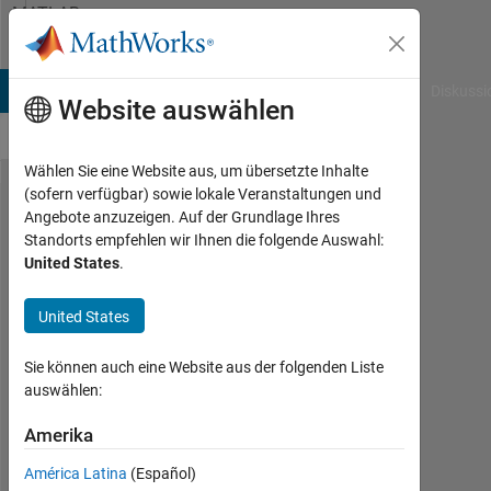
Weiter zum Inhalt
MATLAB
Answers
B Answers
File Exchange
Cody
AI Chat Playground
Diskussi
Website auswählen
Wählen Sie eine Website aus, um übersetzte Inhalte
(sofern verfügbar) sowie lokale Veranstaltungen und
simulink
Angebote anzuzeigen. Auf der Grundlage Ihres
Standorts empfehlen wir Ihnen die folgende Auswahl:
が起動
United States
.
しない
United States
好
Sie können auch eine Website aus der folgenden Liste
浩
auswählen:
29
Jan.
Amerika
2025
1
América Latina
(Español)
Antwort