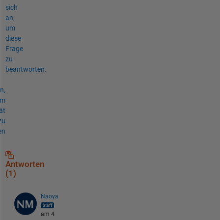
sich
an,
um
diese
Frage
zu
beantworten.
n,
um
ät
zu
en
Antworten
(1)
Naoya
am 4