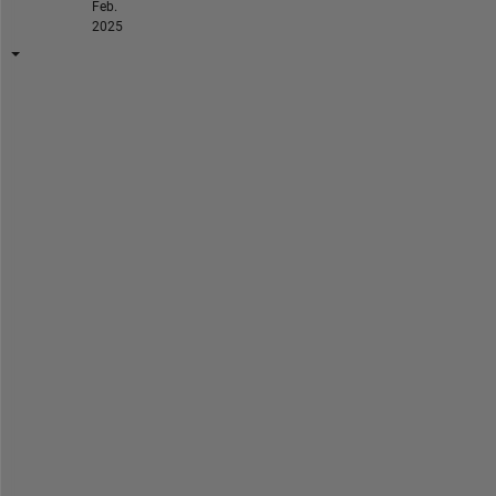
Feb.
2025
ご
報
告
の
エ
ラ
ー
に
関
し
て
、
多
く
の
場