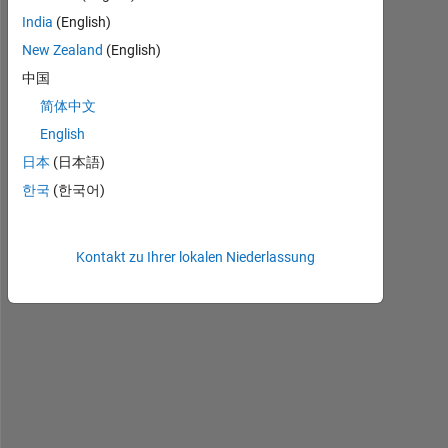
c
India
(English)
o
d
New Zealand
(English)
e
中国
:
简体中文
-
2
English
0
日本
(日本語)
2                
한국
(한국어)
E
r
Kontakt zu Ihrer lokalen Niederlassung
r
o
r 
m
e
s
s
a
g