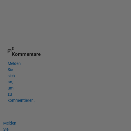
n
v
a
l
i
d
0
Kommentare
Melden
Sie
sich
an,
um
zu
kommentieren.
Melden
Sie