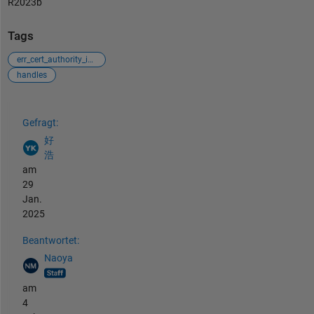
R2023b
Tags
err_cert_authority_invalid
handles
Siehe auch
Gefragt:
好
浩
am
29
Jan.
2025
Beantwortet:
Naoya
am
4