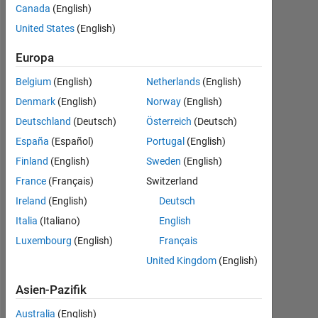
可​視
Canada
(English)
化の
United States
(English)
方法
Europa
Belgium
(English)
Netherlands
(English)
達
Denmark
(English)
Norway
(English)
陽
Deutschland
(Deutsch)
Österreich
(Deutsch)
8
Nov.
España
(Español)
Portugal
(English)
2024
Finland
(English)
Sweden
(English)
1
France
(Français)
Switzerland
Antwort
Ireland
(English)
Deutsch
Antwort
Italia
(Italiano)
English
akzeptiert
Luxembourg
(English)
Français
United Kingdom
(English)
Aktualisiert
19 Nov.
Asien-Pazifik
2024
6
Australia
(English)