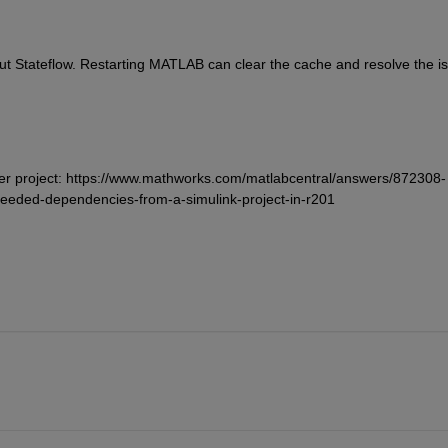
ut Stateflow. Restarting MATLAB can clear the cache and resolve the is
other project: https://www.mathworks.com/matlabcentral/answers/872308-
eeded-dependencies-from-a-simulink-project-in-r201