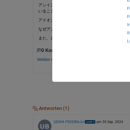
E
アンインストールが正しくできていることを確認するため
F
いることを確認しようとしたのですが、動かせて
F
アドオンマネージャーや ver コマンドで表示される
I
なぜアンインストールしたはずのStateflowの
I
また、どのようにすればStateflowが使えない
L
0 Kommentare
Melden Sie sich an, um zu kommentieren.
Antworten (1)
UDAYA PEDDIRAJU
am 30 Sep. 2024