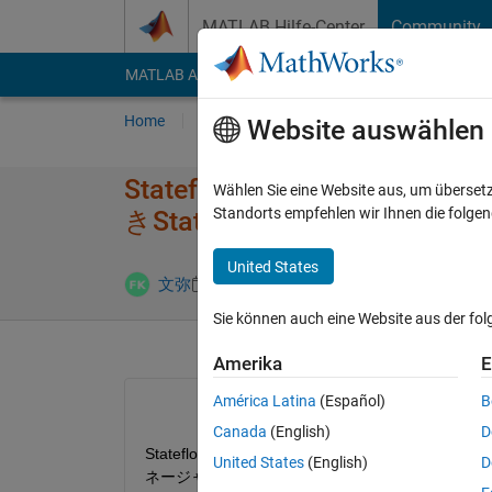
Weiter zum Inhalt
MATLAB Hilfe-Center
Community
MATLAB Answers
File Exchange
Cody
AI Cha
Home
Fragen
Antworten
Durchsuchen
Website auswählen
Stateflowを​アドオンマ
Wählen Sie eine Website aus, um überset
Standorts empfehlen wir Ihnen die folge
きSt​ateflowのブロ​ッ
United States
Aktualisier
文弥
27 Sep. 2024
1 Antwort
Sie können auch eine Website aus der fo
Amerika
E
América Latina
(Español)
B
Canada
(English)
D
Stateflowありの環境で作成したSimulinkモデル
United States
(English)
D
ネージャーからアンインストールしました。