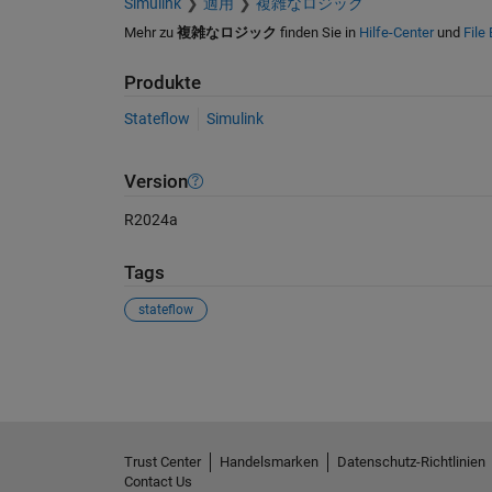
Simulink
適用
複雑なロジック
Mehr zu
複雑なロジック
finden Sie in
Hilfe-Center
und
File
Produkte
Stateflow
Simulink
Version
R2024a
Tags
stateflow
Siehe auch
Trust Center
Handelsmarken
Datenschutz-Richtlinien
Contact Us