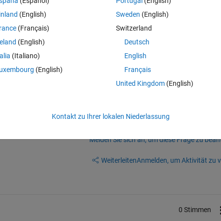
spaña
(Español)
Portugal
(English)
に、Stateflowの機能を使用したSimulinkモデルが動かせなくな
inland
(English)
Sweden
(English)
しまいました。
rance
(Français)
Switzerland
一覧からはStateflowが確かに削除されています。
reland
(English)
Deutsch
機能が使えるのでしょうか。
talia
(Italiano)
English
環境を作ることができるでしょうか。
uxembourg
(English)
Français
United Kingdom
(English)
Kontakt zu Ihrer lokalen Niederlassung
Melden Sie sich an, um diese Frage zu bean
Weiterleiten
Anmelden, um Aktivität zu v
0 Stimmen