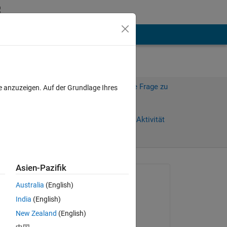
hen
Mehr
引き続
Melden Sie sich an, um diese Frage zu
e anzuzeigen. Auf der Grundlage Ihres
beantworten.
Weiterleiten
Anmelden, um Aktivität
zu verfolgen
Asien-Pazifik
Gefragt:
Australia
(English)
文弥
India
(English)
am 27 Sep. 2024
オンマ
New Zealand
(English)
Beantwortet: