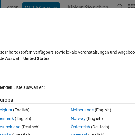
Lernen
Melden Sie sich an
MATLAB erhalten
t Playground
Diskussionen
Wettbewerbe
Blogs
Veröffentlic
FAQs zu MATLAB
Mehr
ネージャー​からアンインストール​したが、
zte Inhalte (sofern verfügbar) sowie lokale Veranstaltungen und Angebot
nde Auswahl:
United States
.
クが使えてしまいま​す。なぜでしょうか。
t 30 Sep. 2024
7 Ansichten (30 Tage)
lgenden Liste auswählen:
uropa
elgium
(English)
Netherlands
(English)
0 Stimmen
enmark
(English)
Norway
(English)
がStateflowなしの環境で動くかどうか確認するために、Stateflowをアド
eutschland
(Deutsch)
Österreich
(Deutsch)