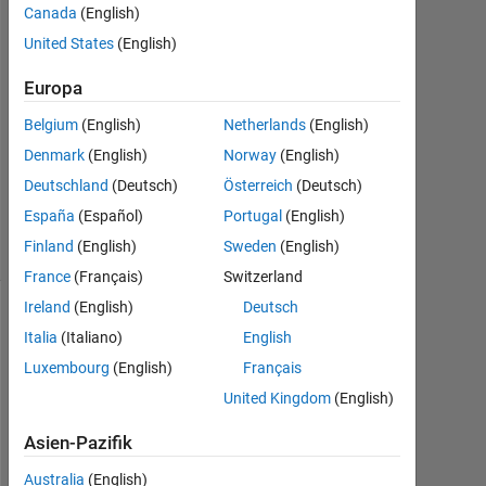
Antworten
Canada
(English)
United States
(English)
Antwort
akzeptiert
Europa
Belgium
(English)
Netherlands
(English)
Aktualisiert
3 Nov.
Denmark
(English)
Norway
(English)
2024
Deutschland
(Deutsch)
Österreich
(Deutsch)
10
España
(Español)
Portugal
(English)
Ansichten
Finland
(English)
Sweden
(English)
(30 Tage)
France
(Français)
Switzerland
Ireland
(English)
Deutsch
Ältere
Italia
(Italiano)
English
Kommentare
Luxembourg
(English)
Français
anzeigen
United Kingdom
(English)
Asien-Pazifik
Australia
(English)
H