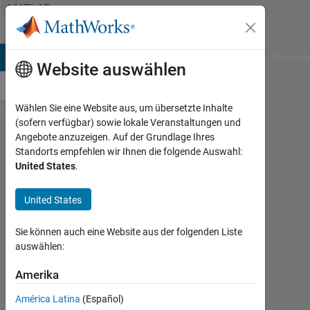
Weiter zum Inhalt
MATLAB
Answers
B Answers
File Exchange
Cody
AI Chat Playground
Diskussi
Website auswählen
Wählen Sie eine Website aus, um übersetzte Inhalte
(sofern verfügbar) sowie lokale Veranstaltungen und
bubblechar​
Angebote anzuzeigen. Auf der Grundlage Ihres
Standorts empfehlen wir Ihnen die folgende Auswahl:
tでサイズ
United States
.
０のプロ
ッ​トは表
United States
示させな
Sie können auch eine Website aus der folgenden Liste
いよう​に
auswählen:
するには
Amerika
Akihiro
América Latina
(Español)