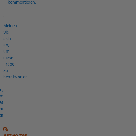
kommentieren.
Melden
Sie
sich
an,
um
diese
Frage
zu
beantworten.
n,
um
ät
zu
en
Antworten