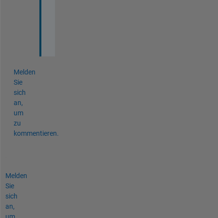
い
ま
す
。
Melden
Sie
sich
an,
um
zu
kommentieren.
Melden
Sie
sich
an,
um