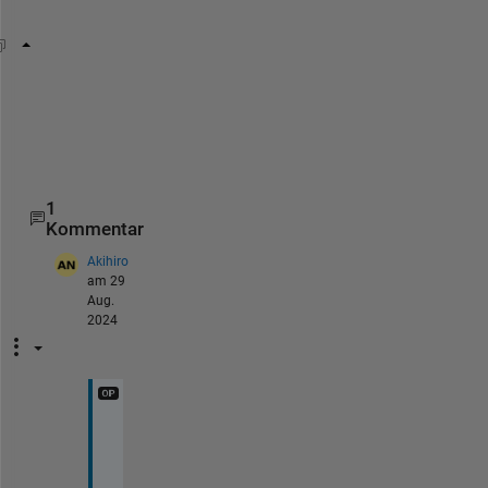
。
idx = tbl.Sz > 0;
% Szが0より大きいデータのみプロットする
figure; b3 = bubblechart(tbl(idx, :),
'X'
,
'Y'
,
'Sz'
,
1
Kommentar
Akihiro
am 29
Aug.
2024
お
世
話