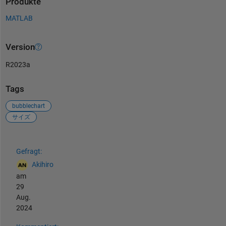
Produkte
MATLAB
Version
R2023a
Tags
bubblechart
サイズ
Siehe auch
Gefragt:
Akihiro
am
29
Aug.
2024