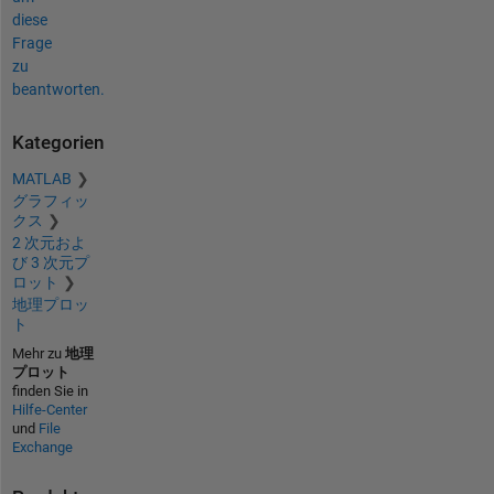
diese
Frage
zu
beantworten.
Kategorien
MATLAB
グラフィッ
クス
2 次元およ
び 3 次元プ
ロット
地理プロッ
ト
Mehr zu
地理
プロット
finden Sie in
Hilfe-Center
und
File
Exchange