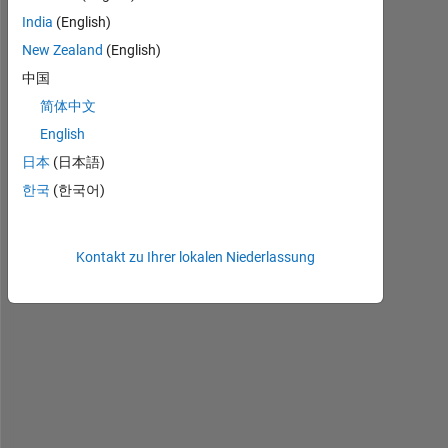
b
India
(English)
u
New Zealand
(English)
b
b
中国
l
简体中文
e
English
c
h
日本
(日本語)
a
한국
(한국어)
r
t
で
Kontakt zu Ihrer lokalen Niederlassung
指
定
サ
イ
ズ
が
０
に
も