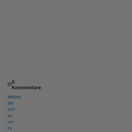
法
は
な
い
の
で
し
ょ
う
か
？
0
Kommentare
Melden
Sie
sich
an,
um
zu