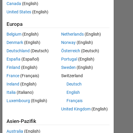
29
Canada
(English)
Aug.
United States
(English)
2024
1
Europa
Antwort
Belgium
(English)
Netherlands
(English)
Aktualisiert
Denmark
(English)
Norway
(English)
29 Aug.
Deutschland
(Deutsch)
Österreich
(Deutsch)
2024
España
(Español)
Portugal
(English)
8
Finland
(English)
Sweden
(English)
Ansichten
(30 Tage)
France
(Français)
Switzerland
Ireland
(English)
Deutsch
Italia
(Italiano)
English
Luxembourg
(English)
Français
United Kingdom
(English)
Asien-Pazifik
Australia
(English)