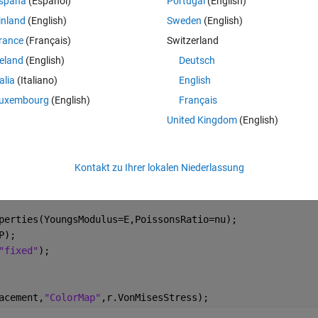
spaña
(Español)
Portugal
(English)
inland
(English)
Sweden
(English)
rance
(Français)
Switzerland
Theme
reland
(English)
Deutsch
talia
(Italiano)
English
0.5);
uxembourg
(English)
Français
United Kingdom
(English)
alStatic"
, 
...
Kontakt zu Ihrer lokalen Niederlassung
perties(YoungsModulus=E,PoissonsRatio=nu);
P);
"fixed"
);
acement,
"ColorMap"
,r.VonMisesStress);