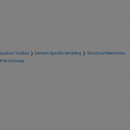
 Equation Toolbox
Domain-Specific Modeling
Structural Mechanics
d
File Exchange