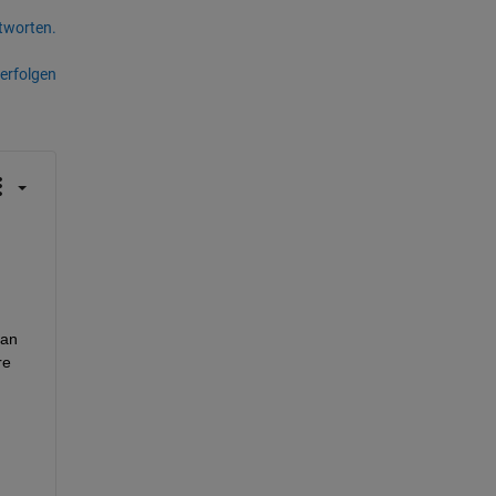
tworten.
erfolgen
an 
e 