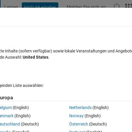
Lernen
Melden Sie sich an
MATLAB erhalten
t Playground
Diskussionen
Wettbewerbe
Blogs
Veröffentlic
FAQs zu MATLAB
Mehr
zte Inhalte (sofern verfügbar) sowie lokale Veranstaltungen und Angebot
nde Auswahl:
United States
.
ktualisiert 2 Jul. 2024
4 Ansichten (30 Tage)
lgenden Liste auswählen:
uropa
elgium
(English)
Netherlands
(English)
Ran in:
0 Stimmen
In MATLAB Online öffnen
enmark
(English)
Norway
(English)
eutschland
(Deutsch)
Österreich
(Deutsch)
odel? So I could change the value of a material property or load, for 