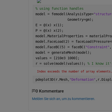
% using function handles
model = femodel(AnalysisType=
"structur
                Geometry=gm);
E = @(x) x(1);
P = @(x) x(2);
model.MaterialProperties = materialPro
model.FaceLoad(2) = faceLoad(Pressure=
model.FaceBC(5) = faceBC(
"Constraint"
,
model = generateMesh(model);
values = [210e3 1000];
r = solve(model(values)); 
% I know it'
Index exceeds the number of array elements
pdeplot3D(r.Mesh,
"Deformation"
,r.Displ
0 Kommentare
Melden Sie sich an, um zu kommentieren.