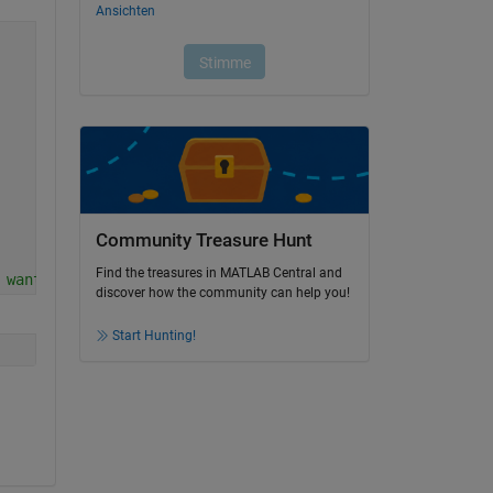
Community Treasure Hunt
Find the treasures in MATLAB Central and
 want to replace YoungsModulus property by values(1) and
discover how the community can help you!
Start Hunting!