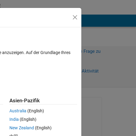
hen
Mehr
Melden Sie sich an, um diese Frage zu
e anzuzeigen. Auf der Grundlage Ihres
beantworten.
Weiterleiten
Anmelden, um Aktivität
zu verfolgen
Asien-Pazifik
Gefragt:
Australia
(English)
Geovane Gomes
India
(English)
am 1 Jul. 2024
New Zealand
(English)
Beantwortet: