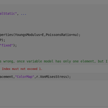
alStatic"
, 
...
perties(YoungsModulus=E,PoissonsRatio=nu);
P);
"fixed"
);
s wrong, once variable model has only one element, but I
. Index must not exceed 1.
acement,
"ColorMap"
,r.VonMisesStress);