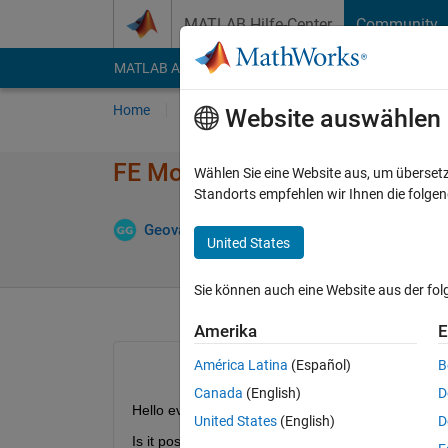
Weiter zum Inhalt
MATLAB Hilfe-Center
Community
MATLAB Answers
File Exchange
Cody
AI Cha
Home
Fragen
Antworten
Durchsuchen
Website auswählen
FE Model with function handle
Wählen Sie eine Website aus, um überset
Standorts empfehlen wir Ihnen die folge
A
Geovane Gomes
1 Jul. 2024
1 Antwort
United States
Sie können auch eine Website aus der fo
Amerika
E
América Latina
(Español)
B
Canada
(English)
D
Hello everyone.
United States
(English)
D
Is it possible to use a function handle within a fem