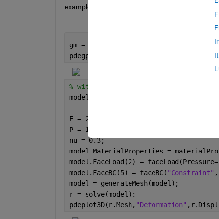
E
example:
F
F
I
gm = multicuboid(0.5,0.1,0.1);
I
pdegplot(gm,FaceLabels=
"on"
,FaceAlpha=
L
% without function handles
model = femodel(AnalysisType=
"structur
                Geometry=gm);
E = 210e3;
P = 1000;
nu = 0.3;
model.MaterialProperties = materialPro
model.FaceLoad(2) = faceLoad(Pressure=
model.FaceBC(5) = faceBC(
"Constraint"
,
model = generateMesh(model);
r = solve(model);
pdeplot3D(r.Mesh,
"Deformation"
,r.Displ