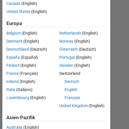
Jun.
Canada
(English)
2024
United States
(English)
1
Antwort
Europa
Aktualisiert
Belgium
(English)
Netherlands
(English)
29 Jul.
Denmark
(English)
Norway
(English)
2024
Deutschland
(Deutsch)
Österreich
(Deutsch)
12
Ansichten
España
(Español)
Portugal
(English)
(30 Tage)
Finland
(English)
Sweden
(English)
France
(Français)
Switzerland
Ireland
(English)
Deutsch
Italia
(Italiano)
English
Luxembourg
(English)
Français
United Kingdom
(English)
Asien-Pazifik
H
Australia
(English)