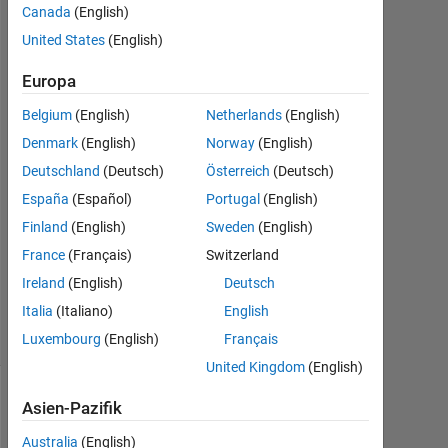
registry
Canada
(English)
United States
(English)
shuang
Europa
14
Belgium
(English)
Netherlands
(English)
Jun.
2024
Denmark
(English)
Norway
(English)
1
Deutschland
(Deutsch)
Österreich
(Deutsch)
Antwort
España
(Español)
Portugal
(English)
Aktualisiert
Finland
(English)
Sweden
(English)
14 Jun.
France
(Français)
Switzerland
2024
Ireland
(English)
Deutsch
23
Italia
(Italiano)
English
Ansichten
(30 Tage)
Luxembourg
(English)
Français
United Kingdom
(English)
Asien-Pazifik
Australia
(English)