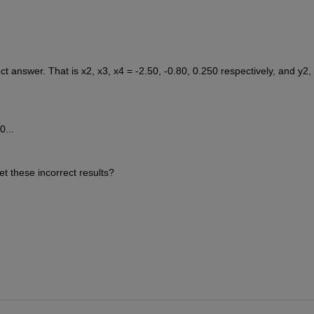
ct answer. That is x2, x3, x4 = -2.50, -0.80, 0.250 respectively, and y2, 
0...
et these incorrect results?