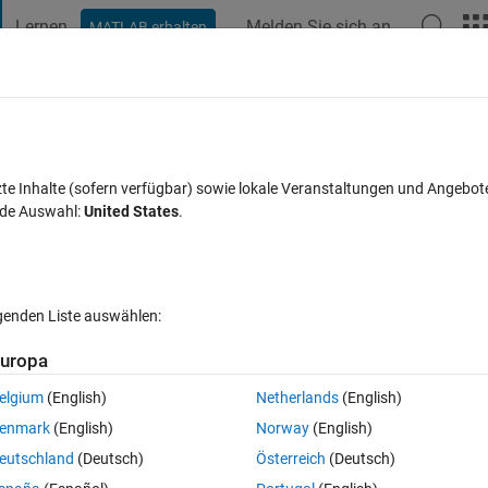
Lernen
Melden Sie sich an
MATLAB erhalten
t Playground
Diskussionen
Wettbewerbe
Blogs
Veröffentlic
FAQs zu MATLAB
Mehr
 working?
zte Inhalte (sofern verfügbar) sowie lokale Veranstaltungen und Angebot
nde Auswahl:
United States
.
rt akzeptiert
Aktualisiert 6 Jun. 2024
7 Ansichten (30 Tage)
lgenden Liste auswählen:
uropa
elgium
(English)
Netherlands
(English)
Ran in:
0 Stimmen
In MATLAB Online öffnen
enmark
(English)
Norway
(English)
eutschland
(Deutsch)
Österreich
(Deutsch)
 pair of simultaneous equations. However, I am not getting the correct 