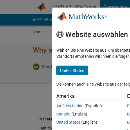
Weiter zum Inhalt
MATLAB Hilfe-Center
Community
MATLAB Answers
File Exchange
Cody
AI Cha
Home
Fragen
Antworten
Durchsuchen
Website auswählen
Why are these interations not
Wählen Sie eine Website aus, um überset
Standorts empfehlen wir Ihnen die folge
Antwo
Scott Banks
3 Jun. 2024
1 Antwort
United States
Sie können auch eine Website aus der fo
Amerika
E
América Latina
(Español)
B
Canada
(English)
D
Hi there,
United States
(English)
D
I am trying to perform simple iterations to solve a