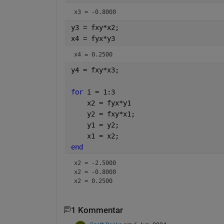
x3 = -0.8000
y3 = fxy*x2;
x4 = fyx*y3
x4 = 0.2500
y4 = fxy*x3;
for 
i = 1:3
    x2 = fyx*y1
    y2 = fxy*x1;
    y1 = y2;
    x1 = x2;
end
x2 = -2.5000
x2 = -0.8000
x2 = 0.2500
1 Kommentar