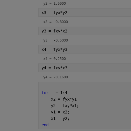
y2 = 1.6000
x3 = fyx*y2
x3 = -0.8000
y3 = fxy*x2
y3 = -0.5000
x4 = fyx*y3
x4 = 0.2500
y4 = fxy*x3
y4 = -0.1600
for 
i = 1:4
    x2 = fyx*y1
    y2 = fxy*x1;
    y1 = x2;
    x1 = y2;
end