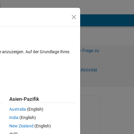
hen
Mehr
Melden Sie sich an, um diese Frage zu
e anzuzeigen. Auf der Grundlage Ihres
beantworten.
Weiterleiten
Anmelden, um Aktivität
zu verfolgen
Asien-Pazifik
Gefragt:
Australia
(English)
Scott Banks
India
(English)
am 3 Jun. 2024
New Zealand
(English)
Kommentiert: