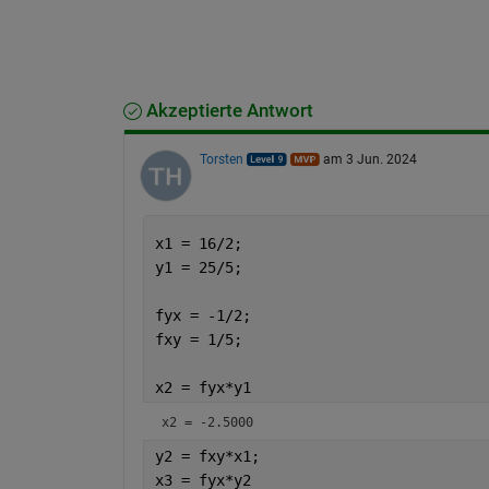
Akzeptierte Antwort
Torsten
am 3 Jun. 2024
x1 = 16/2;
y1 = 25/5;
fyx = -1/2;
fxy = 1/5;
x2 = fyx*y1
x2 = -2.5000
y2 = fxy*x1;
x3 = fyx*y2