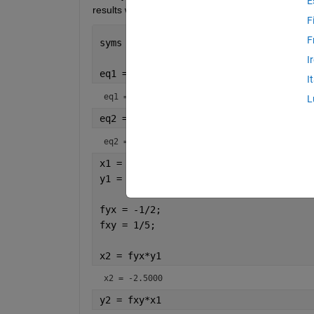
E
results when using a for loop. My code looks like t
F
F
syms 
x y
I
eq1 = 2*x + y == 16
I
eq1 = 
L
eq2 = 5*y - x == 25
eq2 = 
x1 = 16/2;
y1 = 25/5;
fyx = -1/2;
fxy = 1/5;
x2 = fyx*y1
x2 = -2.5000
y2 = fxy*x1