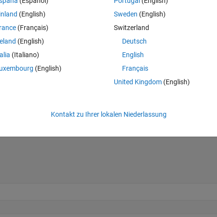
spaña
(Español)
Portugal
(English)
his:
inland
(English)
Sweden
(English)
Theme
rance
(Français)
Switzerland
reland
(English)
Deutsch
talia
(Italiano)
English
uxembourg
(English)
Français
United Kingdom
(English)
Kontakt zu Ihrer lokalen Niederlassung